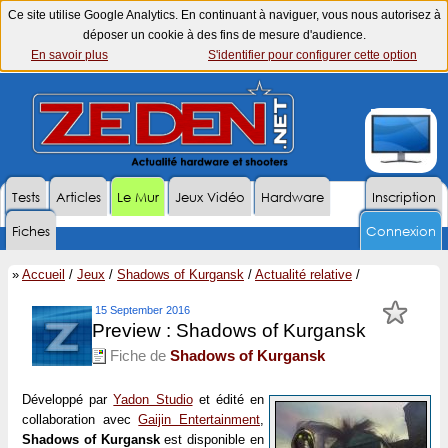
Ce site utilise Google Analytics. En continuant à naviguer, vous nous autorisez à
déposer un cookie à des fins de mesure d'audience.
En savoir plus
S'identifier pour configurer cette option
Tests
Articles
Le Mur
Jeux Vidéo
Hardware
Inscription
Fiches
Connexion
»
Accueil
/
Jeux
/
Shadows of Kurgansk
/
Actualité relative
/
15 September 2016
Preview : Shadows of Kurgansk
Fiche de
Shadows of Kurgansk
Développé par
Yadon Studio
et édité en
collaboration avec
Gaijin Entertainment
,
Shadows of Kurgansk
est disponible en