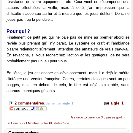
résistance de votre équipement, etc. Ceci vient en récompense des
actions effectuées la veille, mais à côté, j'ai l'impression que la
difficulté s'accentue au fur et à mesure que les jours défilent. Donc ne
jouez pas trop la pendule...
Pour qui ?
Finalement ce petit jeu qui ne paie pas de mine au premier abord se
révèle plus prenant qu'il n'y parait. Le système de craft et l'ambiance
bizarre retiendront sûrement l'attention des amateurs de vrais
survival
.
En revanche, si vous recherchez l'action et les
gunfights
, ce ne sera
probablement pas un jeu pour vous.
En l'état, le jeu est encore en développement, mais il a déjà le mérite
d'intégrer une version française. Certes, certains dialogues sont un peu
buggés, mais en dehors de cela, le titre est déjà exploitable, sans
accrocs techniques gênants.
2 commentaires
par
aigle_1
, dernier par
aigle_1
»
Geforce Experience 3.0 passe gold
«
Concours ! Montrez votre PC doté d'une...