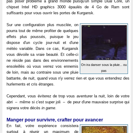
pas poser problème à grand monde puisqu'un simple Dual Core, un
chipset Intel HD graphics 3000 épaulés de 4 Go de Ram sont
suffisants pour vous ouvrir les portes de Kurgansk.
Sur une configuration plus musclée, on
pourra tout de même profiter de quelques
effets plus poussés, puisque le jeu
dispose d'un cycle jour-nuit et d'une
météo variable. Dans ce cas, Kurgansk
vous dévoile sa vraie beauté. Et celle-ci
ne réside pas dans des environnements
On ira danser sous la pluie... ou
ensoleillés où vous verrez vos ennemis
pas
de loin, mais au contraire sous une pluie
battante, de nuit, quand vous n'y verrez rien et que vous entendrez des
hurlements et cris étranges.
Cependant, vous éviterez de trop vous aventurer la nuit, loin de votre
abri – même si c'est super joli – de peur d'une mauvaise surprise qui
signera votre décès
in game
.
Manger pour survivre, crafter pour avancer
En fait, votre expérience consistera
surtout à réunir un maximum de