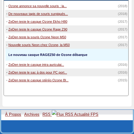
-
Ozone annonce sa nouvelle souris : la...
(2018)
-
De nouveaux tapis de souris surpiqués...
(2018)
-
ZeDen teste le casque Ozone Ekho H80
(2017)
-
ZeDen teste le casque Ozone Rage Z90
(2017)
-
ZeDen teste la souris Ozone Neon M50
(2017)
-
Nouvelle souris Neon chez Ozone, la M50
(2017)
Le nouveau casque RAGEZ50 de Ozone débarque
-
ZeDen teste le casque intra auriculai...
(2016)
-
ZeDen teste le sac à dos pour PC port...
(2016)
-
ZeDen teste le casque stéréo Ozone Bl...
(2015)
À Propos
Archives
RSS