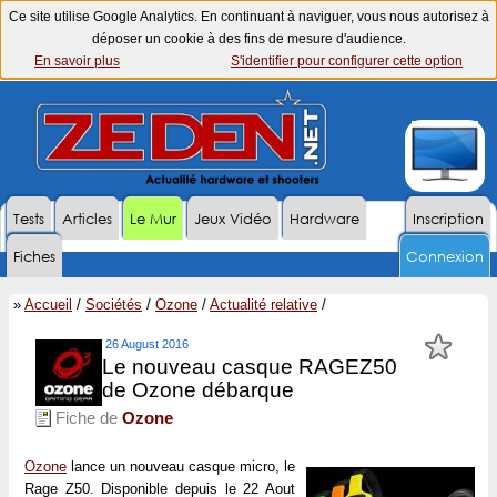
Ce site utilise Google Analytics. En continuant à naviguer, vous nous autorisez à
déposer un cookie à des fins de mesure d'audience.
En savoir plus
S'identifier pour configurer cette option
Tests
Articles
Le Mur
Jeux Vidéo
Hardware
Inscription
Fiches
Connexion
»
Accueil
/
Sociétés
/
Ozone
/
Actualité relative
/
26 August 2016
Le nouveau casque RAGEZ50
de Ozone débarque
Fiche de
Ozone
Ozone
lance un nouveau casque micro, le
Rage Z50. Disponible depuis le 22 Aout