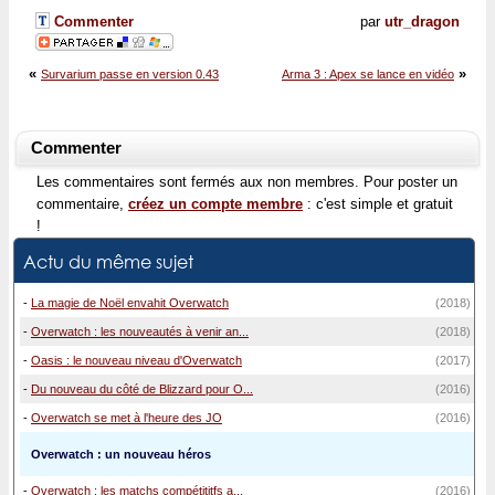
Commenter
par
utr_dragon
«
»
Survarium passe en version 0.43
Arma 3 : Apex se lance en vidéo
Commenter
Les commentaires sont fermés aux non membres. Pour poster un
commentaire,
créez un compte membre
: c'est simple et gratuit
!
Actu du même sujet
-
La magie de Noël envahit Overwatch
(2018)
-
Overwatch : les nouveautés à venir an...
(2018)
-
Oasis : le nouveau niveau d'Overwatch
(2017)
-
Du nouveau du côté de Blizzard pour O...
(2016)
-
Overwatch se met à l'heure des JO
(2016)
Overwatch : un nouveau héros
-
Overwatch : les matchs compétititfs a...
(2016)