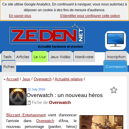
Ce site utilise Google Analytics. En continuant à naviguer, vous nous autorisez à
déposer un cookie à des fins de mesure d'audience.
En savoir plus
S'identifier pour configurer cette option
Tests
Articles
Le Mur
Jeux Vidéo
Hardware
Inscription
Fiches
Connexion
»
Accueil
/
Jeux
/
Overwatch
/
Actualité relative
/
12 July 2016
Overwatch : un nouveau héros
Fiche de
Overwatch
Blizzard Entertainment
vient d'annoncer
l'arrivée dans
Overwatch
d'Ana, le
nouveau personnage (pardon, héros)