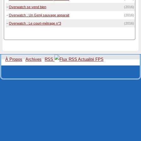
-
Overwatch se vend bien
(2016)
-
Overwatch : Un Genji sauvage apparait
(2016)
-
Overwatch : Le court-métrage n°3
(2016)
À Propos
Archives
RSS