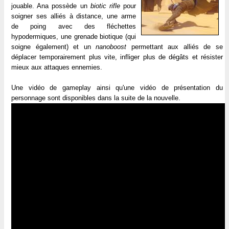
jouable. Ana possède un
biotic rifle
pour
soigner ses alliés à distance, une arme
de poing avec des fléchettes
hypodermiques, une grenade biotique (qui
soigne également) et un
nanoboost
permettant aux alliés de se
déplacer temporairement plus vite, infliger plus de dégâts et résister
mieux aux attaques ennemies.
Une vidéo de gameplay ainsi qu'une vidéo de présentation du
personnage sont disponibles dans la suite de la nouvelle.