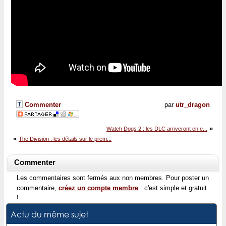
Commenter
par
utr_dragon
»
Watch Dogs 2 : les DLC arriveront en e...
«
The Division : les détails sur le prem...
Commenter
Les commentaires sont fermés aux non membres. Pour poster un
commentaire,
créez un compte membre
: c'est simple et gratuit
!
Actu du même sujet