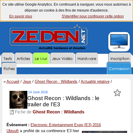
Ce site utilise Google Analytics. En continuant à naviguer, vous nous autorisez à
déposer un cookie à des fins de mesure d'audience.
En savoir plus
S'identifier pour configurer cette option
Tests
Articles
Le Mur
Jeux Vidéo
Hardware
Inscription
Fiches
Connexion
»
Accueil
/
Jeux
/
Ghost Recon : Wildlands
/
Actualité relative
/
14 June 2016
Ghost Recon : Wildlands : le
trailer de l'E3
Fiche de
Ghost Recon : Wildlands
Évènement :
Electronic Entertainment Expo (E3) 2016
Ubisoft
a profité de sa conférence E3 hier