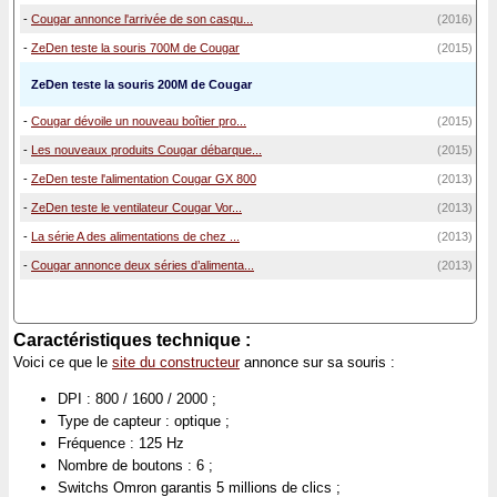
-
Cougar annonce l'arrivée de son casqu...
(2016)
-
ZeDen teste la souris 700M de Cougar
(2015)
ZeDen teste la souris 200M de Cougar
-
Cougar dévoile un nouveau boîtier pro...
(2015)
-
Les nouveaux produits Cougar débarque...
(2015)
-
ZeDen teste l'alimentation Cougar GX 800
(2013)
-
ZeDen teste le ventilateur Cougar Vor...
(2013)
-
La série A des alimentations de chez ...
(2013)
-
Cougar annonce deux séries d’alimenta...
(2013)
Caractéristiques technique :
Voici ce que le
site du constructeur
annonce sur sa souris :
DPI : 800 / 1600 / 2000 ;
Type de capteur : optique ;
Fréquence : 125 Hz
Nombre de boutons : 6 ;
Switchs Omron garantis 5 millions de clics ;