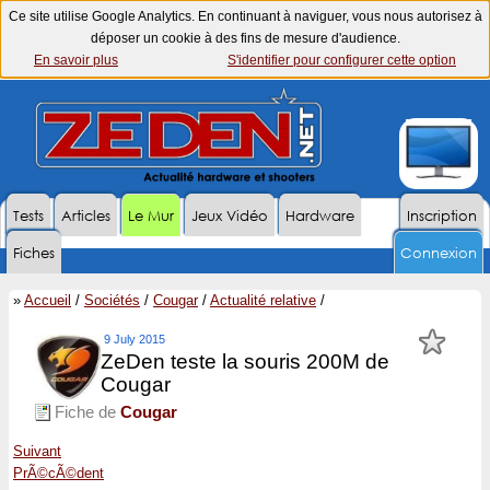
Ce site utilise Google Analytics. En continuant à naviguer, vous nous autorisez à
déposer un cookie à des fins de mesure d'audience.
En savoir plus
S'identifier pour configurer cette option
Tests
Articles
Le Mur
Jeux Vidéo
Hardware
Inscription
Fiches
Connexion
»
Accueil
/
Sociétés
/
Cougar
/
Actualité relative
/
9 July 2015
ZeDen teste la souris 200M de
Cougar
Fiche de
Cougar
Suivant
PrÃ©cÃ©dent