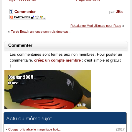
Commenter
par
JBs
»
Rebalance Mod Ultimate pour Rage
«
Turtle Beach annonce son troisième cas...
Commenter
Les commentaires sont fermés aux non membres. Pour poster un
commentaire,
créez un compte membre
: c'est simple et gratuit
!
Actu du même sujet
-
Cougar officialise le magnifique boit...
(2017)