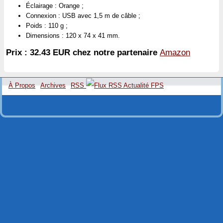
Éclairage : Orange ;
Connexion : USB avec 1,5 m de câble ;
Poids : 110 g ;
Dimensions : 120 x 74 x 41 mm.
Prix : 32.43 EUR chez notre partenaire
Amazon
À Propos
Archives
RSS