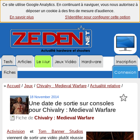
Ce site utilise Google Analytics. En continuant à naviguer, vous nous autorisez à
déposer un cookie à des fins de mesure d'audience.
En savoir plus
S'identifier pour configurer cette option
Tests
Articles
Le Mur
Jeux Vidéo
Hardware
Inscription
Fiches
Connexion
»
Accueil
/
Jeux
/
Chivalry : Medieval Warfare
/
Actualité relative
/
18 November 2014
Une date de sortie sur consoles
pour Chivalry : Medieval Warfare
Fiche de
Chivalry : Medieval Warfare
Activision
et
Torn Banner Studios
viennent de sortir une vidéo plutôt réussie