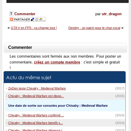
Commenter
par
utr_dragon
«
»
GTA V en FPS : ça change tout !
Destiny : un patch pour le chat vocal
Commenter
Les commentaires sont fermés aux non membres. Pour poster un
commentaire,
créez un compte membre
: c'est simple et gratuit
!
Actu du même sujet
-
ZeDen teste Chivalry : Medieval Warfare
(2017)
-
Chivalry : Medieval Warfare est dispo...
(2015)
Une date de sortie sur consoles pour Chivalry : Medieval Warfare
-
Chivalry : Medieval Warfare confirmé ...
(2014)
-
Chivalry : Medieval Warfare bientôt s...
(2014)
-
Chivalry : Medieval Warfare dépasse l...
(2013)