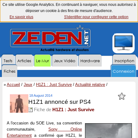
Ce site utilise Google Analytics. En continuant à naviguer, vous nous autorisez à
déposer un cookie à des fins de mesure d'audience.
En savoir plus
S'identifier pour configurer cette option
Tests
Articles
Le Mur
Jeux Vidéo
Hardware
Inscription
Fiches
Connexion
»
Accueil
/
Jeux
/
H1Z1 : Just Survive
/
Actualité relative
/
18 August 2014
H1Z1 annoncé sur PS4
Fiche de
H1Z1 : Just Survive
A l'occasion du SOE Live, sa convention
communautaire,
Sony Online
Entertainment
a confirmé que H1Z1, le