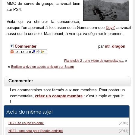
MMO de survie du groupe, arriverait bien
sur PS4.
Voilà qui va stimuler la concurrence,
puisque l'on apprenait à l'occasion de la Gamescom que
DayZ
arriverait
aussi sur la console. Maintenant, à voir qui va dégainer le premier...
Commenter
par
utr_dragon
»
Planetside 2 : une vidéo de gameplay s...
«
Bedlam arrive en accès anticipé sur Steam
Commenter
Les commentaires sont fermés aux non membres. Pour poster un
commentaire,
créez un compte membre
: c'est simple et gratuit
!
Actu du même sujet
-
H1Z1 se coupe en deux
(2016)
-
H1Z1 : une date pour l'accès anticipé
(2014)