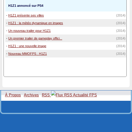
H1Z1 annoncé sur PS4
-
H1Z1 présente ses villes
(2014)
-
H1Z1 : la météo dynamique en images
(2014)
-
Un nouveau trailer pour H1Z1
(2014)
-
Un premier trailer de gameplay offici...
(2014)
-
H1Z1 : une nouvelle image
(2014)
-
Nouveau MMOFPS : H1Z1
(2014)
À Propos
Archives
RSS