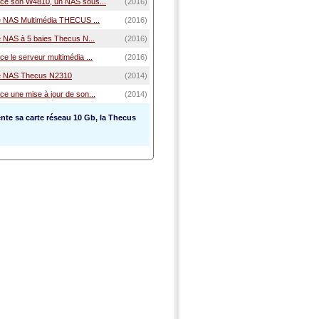
ce son W4810, un NAS sous...
(2016)
e NAS Multimédia THECUS ...
(2016)
e NAS à 5 baies Thecus N...
(2016)
 le serveur multimédia ...
(2016)
le NAS Thecus N2310
(2014)
e une mise à jour de son...
(2014)
nte sa carte réseau 10 Gb, la Thecus