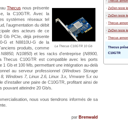
-
Thecus annon
seau
Thecus
nous présente
-
ZeDen teste l
sse, la C10GTR. Avec la
-
ZeDen teste l
n des systèmes réseaux tel
-
Thecus annonce
ud, l'augmentation du débit
cipale des acteurs de ce
-
ZeDen teste 
10 Gb PCIe, déjà présente
-
Thecus annonc
10-G et N8810U-G de la
La Thecus C10GTR 10 Gb
Thecus prése
'anciens produits, comme
C10GTR
 N8850, N10850
) et les racks d'entreprise (
N8900,
La Thecus C10GTR est compatible avec les ports
le 1 Gb et 100 Mb, permettant une intégration au-delà
onnel au serveur professionnel (
Windows Storage
, Windows 7, Linux 2.6, Linux 3.x, Vmware 5.x ou
ble d'installer une paire de C10GTR, profitant ainsi de
s pouvant atteindre 20 Gb/s.
mercialisation, nous vous tiendrons informés de sa
nte.
par
Brenwald