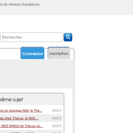
ins de mesure d'audience.
Connexion
Inscription
ême sujet
e un nouveau NAS, le The...
(2017)
au chez Thecus, le NAS ...
(2017)
e WSS W4810 de Thecus so...
(2017)