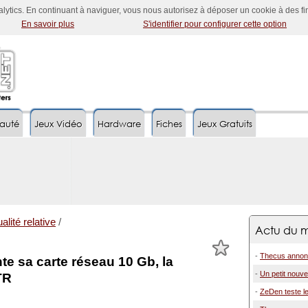
nalytics. En continuant à naviguer, vous nous autorisez à déposer un cookie à des f
En savoir plus
S'identifier pour configurer cette option
auté
Jeux Vidéo
Hardware
Fiches
Jeux Gratuits
alité relative
/
Actu du m
-
Thecus annonc
e sa carte réseau 10 Gb, la
-
Un petit nouve
TR
-
ZeDen teste l