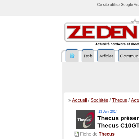
Ce site utilise Google A
Tests
Articles
Commun
»
Accueil
/
Sociétés
/
Thecus
/
Actu
13 July 2014
Thecus présent
Thecus C10G
Fiche de
Thecus