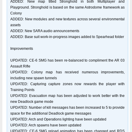
ADDED: New map titled Stronghold in both Multiplayer and
Playground. Stronghold is based on the same Astrodome framework as
Colony
ADDED: New modules and new textures across several environmental
assets
ADDED: New SARA audio announcements
ADDED: Base suit work-in-progress images added to Spearhead folder
Improvements
UPDATED: CE-6 SMG has been re-balanced to compliment the AR 03
Assault Rifle
UPDATED: Colony map has received numerous improvements,
including new spawn tunnels
UPDATED: Capturing capture zones now rewards the player with
Training Points
UPDATED: Evacuation map has been adjusted to work better with the
new Deadlock game mode
UPDATED: Number of kill messages has been increased to 5 to provide
space for the additional Deadlock game messages
UPDATED: Arch and Operations lighting have been updated
UPDATED: Arch spawns have been updated
UPDATED: CE-6 SMG reload animation has been changed and RDS