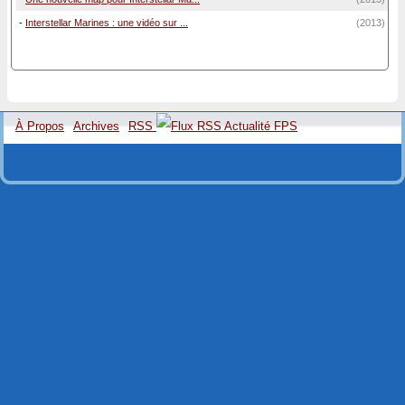
-
Interstellar Marines : une vidéo sur ...
(2013)
À Propos
Archives
RSS