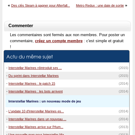
«
»
Des clés Steam à gagner pour Afterfall...
Metro Redux : une date de sortie
Commenter
Les commentaires sont fermés aux non membres. Pour poster un
commentaire,
créez un compte membre
: c'est simple et gratuit
!
Actu du même sujet
-
Interstellar Marines réintroduit ses ...
(2015)
-
Du sprint dans Interstellar Marines
(2015)
-
Interstellar Marines : le patch 15
(2014)
-
Interstellar Marines : les bots arrivent
(2014)
Interstellar Marines : un nouveau mode de jeu
-
L'update 10 d'Interstellar Marines es...
(2014)
-
Interstellar Marines dans un nouveau ...
(2014)
-
Interstellar Marines arrive sur l'Hum...
(2013)
-
Une nouvelle map pour Interstellar Ma...
(2013)