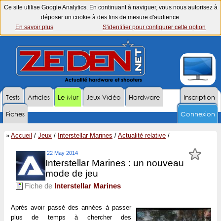
Ce site utilise Google Analytics. En continuant à naviguer, vous nous autorisez à
déposer un cookie à des fins de mesure d'audience.
En savoir plus
S'identifier pour configurer cette option
Tests
Articles
Le Mur
Jeux Vidéo
Hardware
Inscription
Fiches
Connexion
»
Accueil
/
Jeux
/
Interstellar Marines
/
Actualité relative
/
22 May 2014
Interstellar Marines : un nouveau
mode de jeu
Fiche de
Interstellar Marines
Après avoir passé des années à passer
plus de temps à chercher des