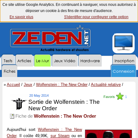
Ce site utilise Google Analytics. En continuant à naviguer, vous nous autorisez à
déposer un cookie à des fins de mesure d'audience.
En savoir plus
S'identifier pour configurer cette option
Tests
Articles
Le Mur
Jeux Vidéo
Hardware
Inscription
Fiches
Connexion
»
Accueil
/
Jeux
/
Wolfenstein : The New Order
/
Actualité relative
/
20 May 2014
Favoris
1
Sortie de Wolfenstein : The
New Order
Fiche de
Wolfenstein : The New Order
Aujourd'hui sort
Wolfenstein : The New
Order
. Il coûte 49,99€,
sur Steam
ou en