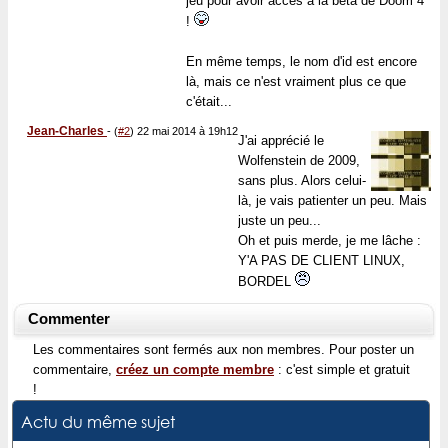
jeu pour avoir accès à la bêta de Doom 4
!
En même temps, le nom d'id est encore
là, mais ce n'est vraiment plus ce que
c'était...
Jean-Charles
-
(
#2
) 22 mai 2014 à 19h12
J'ai apprécié le
Wolfenstein de 2009,
sans plus. Alors celui-
là, je vais patienter un peu. Mais
juste un peu...
Oh et puis merde, je me lâche :
Y'A PAS DE CLIENT LINUX,
BORDEL
Commenter
Les commentaires sont fermés aux non membres. Pour poster un
commentaire,
créez un compte membre
: c'est simple et gratuit
!
Actu du même sujet