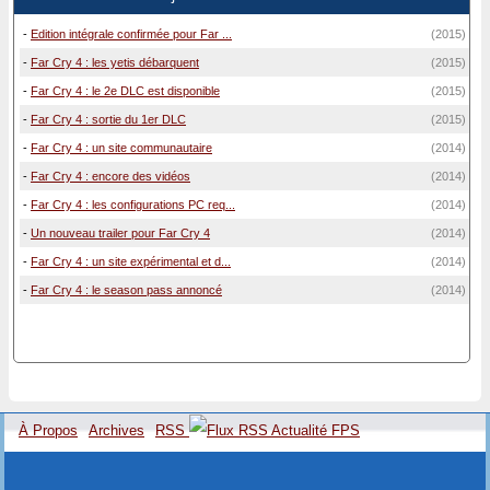
-
Edition intégrale confirmée pour Far ...
(2015)
-
Far Cry 4 : les yetis débarquent
(2015)
-
Far Cry 4 : le 2e DLC est disponible
(2015)
-
Far Cry 4 : sortie du 1er DLC
(2015)
-
Far Cry 4 : un site communautaire
(2014)
-
Far Cry 4 : encore des vidéos
(2014)
-
Far Cry 4 : les configurations PC req...
(2014)
-
Un nouveau trailer pour Far Cry 4
(2014)
-
Far Cry 4 : un site expérimental et d...
(2014)
-
Far Cry 4 : le season pass annoncé
(2014)
À Propos
Archives
RSS