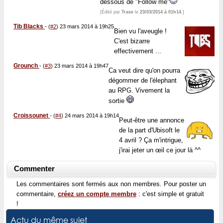
dessous de "Follow me"
[Édité par
Traxe
le
23/03/2014 à 01h14
.]
Tib Blacks
-
(
#2
) 23 mars 2014 à 19h25
Bien vu l'aveugle !
C'est bizarre
effectivement ...
Grounch
-
(
#3
) 23 mars 2014 à 19h47
Ca veut dire qu'on pourra
dégommer de l'élephant
au RPG. Vivement la
sortie
Croissounet
-
(
#4
) 24 mars 2014 à 19h14
Peut-être une annonce
de la part d'Ubisoft le
4 avril ? Ça m'intrigue,
j'irai jeter un œil ce jour là ^^
Commenter
Les commentaires sont fermés aux non membres. Pour poster un
commentaire,
créez un compte membre
: c'est simple et gratuit
!
Actu du même sujet