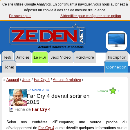
Ce site utilise Google Analytics. En continuant à naviguer, vous nous autorisez à
déposer un cookie à des fins de mesure d'audience.
En savoir plus
S'identifier pour configurer cette option
Tests
Articles
Le Mur
Jeux Vidéo
Hardware
Inscription
Fiches
Connexion
»
Accueil
/
Jeux
/
Far Cry 4
/
Actualité relative
/
22 March 2014
Favoris
1
Far Cry 4 devrait sortir en
2015
Fiche de
Far Cry 4
Selon nos confrères d'Eurogamer, une source proche du
développement de
Far Cry 4
aurait dévoilé quelques informations sur le