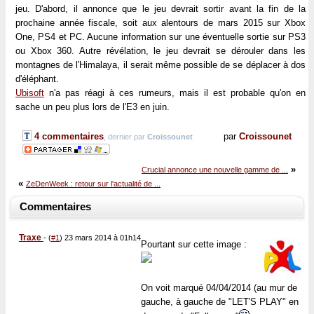
jeu. D'abord, il annonce que le jeu devrait sortir avant la fin de la
prochaine année fiscale, soit aux alentours de mars 2015 sur Xbox
One, PS4 et PC. Aucune information sur une éventuelle sortie sur PS3
ou Xbox 360. Autre révélation, le jeu devrait se dérouler dans les
montagnes de l'Himalaya, il serait même possible de se déplacer à dos
d'éléphant.
Ubisoft
n'a pas réagi à ces rumeurs, mais il est probable qu'on en
sache un peu plus lors de l'E3 en juin.
4 commentaires
par
Croissounet
, dernier par
Croissounet
»
Crucial annonce une nouvelle gamme de ...
«
ZeDenWeek : retour sur l'actualité de ...
Commentaires
Traxe
-
(
#1
) 23 mars 2014 à 01h14
Pourtant sur cette image :
On voit marqué 04/04/2014 (au mur de
gauche, à gauche de "LET'S PLAY" en