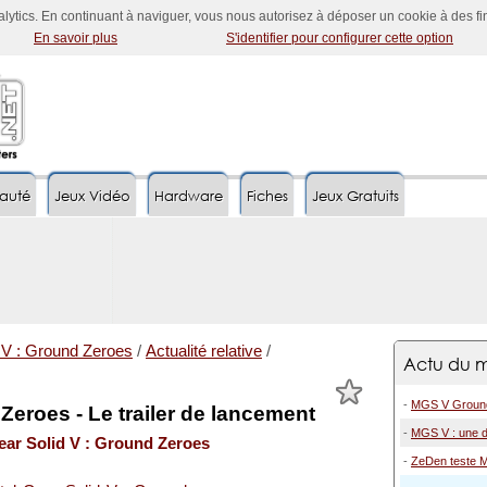
nalytics. En continuant à naviguer, vous nous autorisez à déposer un cookie à des f
En savoir plus
S'identifier pour configurer cette option
auté
Jeux Vidéo
Hardware
Fiches
Jeux Gratuits
 V : Ground Zeroes
/
Actualité relative
/
Actu du m
-
MGS V Ground 
eroes - Le trailer de lancement
-
MGS V : une d
ear Solid V : Ground Zeroes
-
ZeDen teste Me