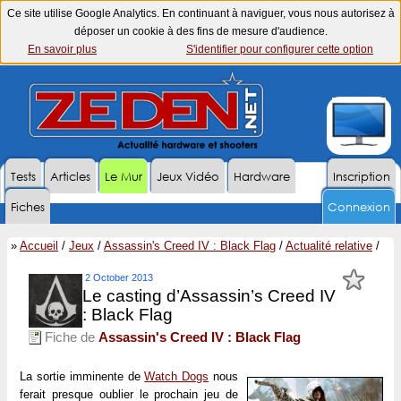
Ce site utilise Google Analytics. En continuant à naviguer, vous nous autorisez à
déposer un cookie à des fins de mesure d'audience.
En savoir plus
S'identifier pour configurer cette option
Tests
Articles
Le Mur
Jeux Vidéo
Hardware
Inscription
Fiches
Connexion
»
Accueil
/
Jeux
/
Assassin's Creed IV : Black Flag
/
Actualité relative
/
2 October 2013
Le casting d’Assassin’s Creed IV
: Black Flag
Fiche de
Assassin's Creed IV : Black Flag
La sortie imminente de
Watch Dogs
nous
ferait presque oublier le prochain jeu de