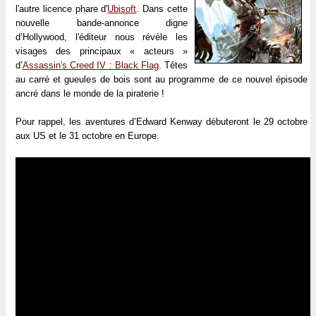
l'autre licence phare d'
Ubisoft
. Dans cette
nouvelle bande-annonce digne
d’Hollywood, l'éditeur nous révèle les
visages des principaux « acteurs »
d’
Assassin's Creed IV : Black Flag
. Têtes
au carré et gueules de bois sont au programme de ce nouvel épisode
ancré dans le monde de la piraterie !
Pour rappel, les aventures d’Edward Kenway débuteront le 29 octobre
aux US et le 31 octobre en Europe.