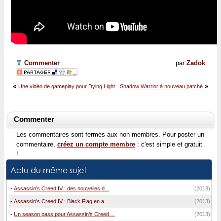
Commenter
par
Zadok
«
»
Une vidéo de gameplay pour Dying Light
Shadow Warrior à nouveau patché
Commenter
Les commentaires sont fermés aux non membres. Pour poster un
commentaire,
créez un compte membre
: c'est simple et gratuit
!
Actu du même sujet
-
Assassin’s Creed IV : des nouvelles d...
(2013)
-
Assassin’s Creed IV : Black Flag en a...
(2013)
-
Un season pass pour Assassin’s Creed ...
(2013)