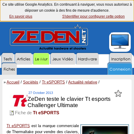
Ce site utilise Google Analytics. En continuant à naviguer, vous nous autorisez à
déposer un cookie à des fins de mesure d'audience.
En savoir plus
S'identifier pour configurer cette option
Tests
Articles
Le Mur
Jeux Vidéo
Hardware
Inscription
Fiches
Connexion
»
Accueil
/
Sociétés
/
Tt eSPORTS
/
Actualité relative
/
27 October 2013
ZeDen teste le clavier Tt esports
Challenger Ultimate
Fiche de
Tt eSPORTS
Tt eSPORTS
est la marque commerciale
de Thermaltake pour vendre des claviers,