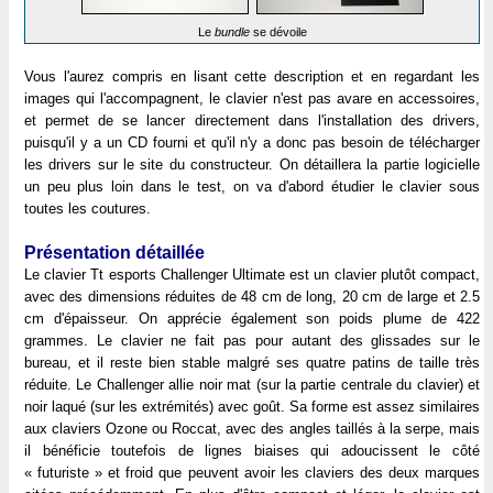
Le
bundle
se dévoile
Vous l'aurez compris en lisant cette description et en regardant les
images qui l'accompagnent, le clavier n'est pas avare en accessoires,
et permet de se lancer directement dans l'installation des drivers,
puisqu'il y a un CD fourni et qu'il n'y a donc pas besoin de télécharger
les drivers sur le site du constructeur. On détaillera la partie logicielle
un peu plus loin dans le test, on va d'abord étudier le clavier sous
toutes les coutures.
Présentation détaillée
Le clavier Tt esports Challenger Ultimate est un clavier plutôt compact,
avec des dimensions réduites de 48 cm de long, 20 cm de large et 2.5
cm d'épaisseur. On apprécie également son poids plume de 422
grammes. Le clavier ne fait pas pour autant des glissades sur le
bureau, et il reste bien stable malgré ses quatre patins de taille très
réduite. Le Challenger allie noir mat (sur la partie centrale du clavier) et
noir laqué (sur les extrémités) avec goût. Sa forme est assez similaires
aux claviers Ozone ou Roccat, avec des angles taillés à la serpe, mais
il bénéficie toutefois de lignes biaises qui adoucissent le côté
« futuriste » et froid que peuvent avoir les claviers des deux marques