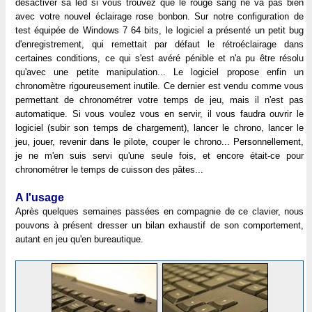
désactiver sa led si vous trouvez que le rouge sang ne va pas bien
avec votre nouvel éclairage rose bonbon. Sur notre configuration de
test équipée de Windows 7 64 bits, le logiciel a présenté un petit bug
d'enregistrement, qui remettait par défaut le rétroéclairage dans
certaines conditions, ce qui s'est avéré pénible et n'a pu être résolu
qu'avec une petite manipulation... Le logiciel propose enfin un
chronomètre rigoureusement inutile. Ce dernier est vendu comme vous
permettant de chronométrer votre temps de jeu, mais il n'est pas
automatique. Si vous voulez vous en servir, il vous faudra ouvrir le
logiciel (subir son temps de chargement), lancer le chrono, lancer le
jeu, jouer, revenir dans le pilote, couper le chrono... Personnellement,
je ne m'en suis servi qu'une seule fois, et encore était-ce pour
chronométrer le temps de cuisson des pâtes...
A l'usage
Après quelques semaines passées en compagnie de ce clavier, nous
pouvons à présent dresser un bilan exhaustif de son comportement,
autant en jeu qu'en bureautique.