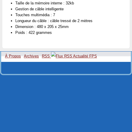
Taille de la mémoire interne : 32kb
Gestion de câble intelligente
Touches multimédia : 7
Longueur du câble : câble tressé de 2 mètres
Dimension : 480 x 205 x 25mm
Poids : 422 grammes
À Propos
Archives
RSS