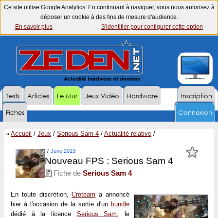
Ce site utilise Google Analytics. En continuant à naviguer, vous nous autorisez à
déposer un cookie à des fins de mesure d'audience.
En savoir plus
S'identifier pour configurer cette option
Tests
Articles
Le Mur
Jeux Vidéo
Hardware
Inscription
Fiches
Connexion
»
Accueil
/
Jeux
/
Serious Sam 4
/
Actualité relative
/
7 June 2013
Nouveau FPS : Serious Sam 4
Fiche de
Serious Sam 4
En toute discrétion,
Croteam
a annoncé
hier à l'occasion de la sortie d'un
bundle
dédié à la licence
Serious Sam
, le