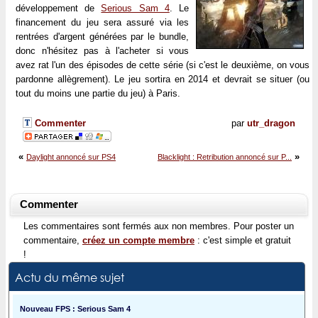
développement de
Serious Sam 4
. Le
financement du jeu sera assuré via les
rentrées d'argent générées par le bundle,
donc n'hésitez pas à l'acheter si vous
avez rat l'un des épisodes de cette série (si c'est le deuxième, on vous
pardonne allègrement). Le jeu sortira en 2014 et devrait se situer (ou
tout du moins une partie du jeu) à Paris.
Commenter
par
utr_dragon
«
»
Daylight annoncé sur PS4
Blacklight : Retribution annoncé sur P...
Commenter
Les commentaires sont fermés aux non membres. Pour poster un
commentaire,
créez un compte membre
: c'est simple et gratuit
!
Actu du même sujet
Nouveau FPS : Serious Sam 4