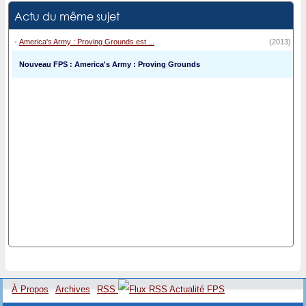
Actu du même sujet
-
America's Army : Proving Grounds est ...
(2013)
Nouveau FPS : America's Army : Proving Grounds
À Propos
Archives
RSS