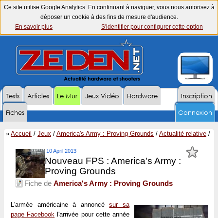
Ce site utilise Google Analytics. En continuant à naviguer, vous nous autorisez à
déposer un cookie à des fins de mesure d'audience.
En savoir plus
S'identifier pour configurer cette option
Tests
Articles
Le Mur
Jeux Vidéo
Hardware
Inscription
Fiches
Connexion
»
Accueil
/
Jeux
/
America's Army : Proving Grounds
/
Actualité relative
/
10 April 2013
Nouveau FPS : America's Army :
Proving Grounds
Fiche de
America's Army : Proving Grounds
L'armée américaine à annoncé
sur sa
page Facebook
l'arrivée pour cette année