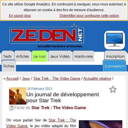
Ce site utilise Google Analytics. En continuant à naviguer, vous nous autorisez à
déposer un cookie à des fins de mesure d'audience.
En savoir plus
S'identifier pour configurer cette option
Tests
Articles
Le Mur
Jeux Vidéo
Hardware
Inscription
Fiches
Connexion
»
Accueil
/
Jeux
/
Star Trek : The Video Game
/
Actualité relative
/
16 February 2013
Un journal de développement
pour Star Trek
Fiche de
Star Trek : The Video Game
On vous parlait hier de
Star Trek : The
Video Game
, le jeu vidéo adapté du film