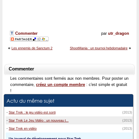
Commenter
par
utr_dragon
«
»
Les ennemis de Sanctum 2
ShootMania : un tournoi hebdomadaire
Commenter
Les commentaires sont fermés aux non membres. Pour poster un
commentaire,
créez un compte membre
: c'est simple et gratuit
!
Actu du même sujet
-
Star Trek : le jeu vidéo est sorti
(2013)
-
Star Trek Le Jeu Vidéo : un nouveau t...
(2013)
-
Star Trek en vidéo
(2013)
Un journal de développement pour Star Trek