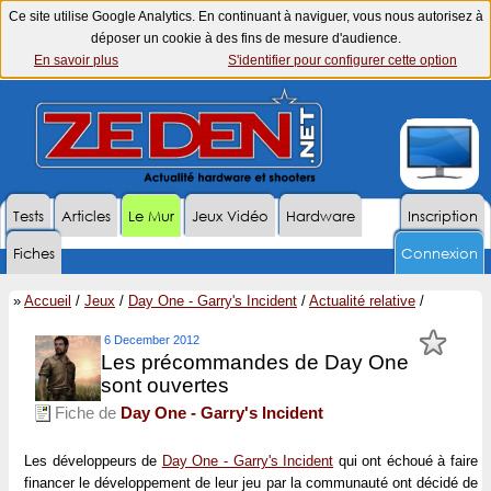
Ce site utilise Google Analytics. En continuant à naviguer, vous nous autorisez à
déposer un cookie à des fins de mesure d'audience.
En savoir plus
S'identifier pour configurer cette option
Tests
Articles
Le Mur
Jeux Vidéo
Hardware
Inscription
Fiches
Connexion
»
Accueil
/
Jeux
/
Day One - Garry's Incident
/
Actualité relative
/
6 December 2012
Les précommandes de Day One
sont ouvertes
Fiche de
Day One - Garry's Incident
Les développeurs de
Day One - Garry's Incident
qui ont échoué à faire
financer le développement de leur jeu par la communauté ont décidé de