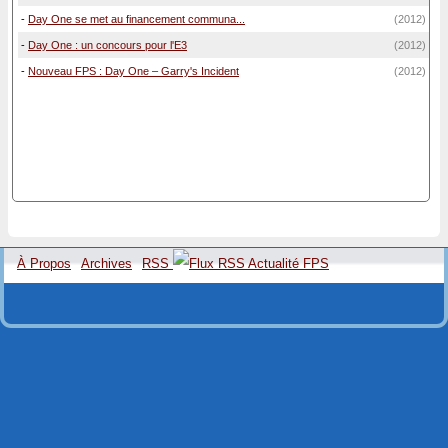
-
Day One se met au financement communa...
(2012)
-
Day One : un concours pour l'E3
(2012)
-
Nouveau FPS : Day One – Garry's Incident
(2012)
À Propos
Archives
RSS