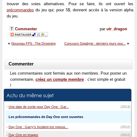
trouver des voies alternatives. Pour se faire, ils ont ouvert les
précommandes
du jeu qui, pour 5$, donnent accès à la version alpha
du jeu.
Commenter
par
utr_dragon
«
»
Nouveau FPS : The Drowning
Concours Gigabyte : derniers jours pou...
Commenter
Les commentaires sont fermés aux non membres. Pour poster un
commentaire,
créez un compte membre
: c'est simple et gratuit
!
Actu du même sujet
-
Une date de sortie pour Day One : Gar...
(2013)
Les précommandes de Day One sont ouvertes
-
Day One : Garry's Incident est repous...
(2012)
-
Day One en images
(2012)