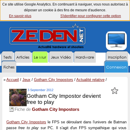
Ce site utilise Google Analytics. En continuant à naviguer, vous nous autorisez à
déposer un cookie à des fins de mesure d'audience.
En savoir plus
S'identifier pour configurer cette option
Tests
Articles
Le Mur
Jeux Vidéo
Hardware
Inscription
Fiches
Connexion
»
Accueil
/
Jeux
/
Gotham City Impostors
/
Actualité relative
/
3 September 2012
Gotham City Impostor devient
free to play
Fiche de
Gotham City Impostors
Gotham City Impostors
le FPS se déroulant dans l'univers de Batman
passe
free to play
sur PC. Il s'agit d'un FPS sympathique qui vous