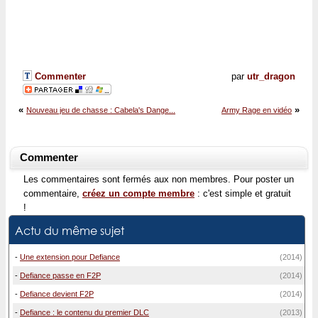
Commenter
par
utr_dragon
«
»
Nouveau jeu de chasse : Cabela's Dange...
Army Rage en vidéo
Commenter
Les commentaires sont fermés aux non membres. Pour poster un
commentaire,
créez un compte membre
: c'est simple et gratuit
!
Actu du même sujet
-
Une extension pour Defiance
(2014)
-
Defiance passe en F2P
(2014)
-
Defiance devient F2P
(2014)
-
Defiance : le contenu du premier DLC
(2013)