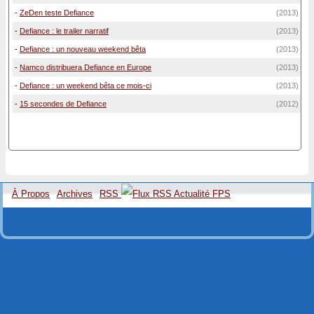
-
ZeDen teste Defiance
(2013)
-
Defiance : le trailer narratif
(2013)
-
Defiance : un nouveau weekend bêta
(2013)
-
Namco distribuera Defiance en Europe
(2013)
-
Defiance : un weekend bêta ce mois-ci
(2013)
-
15 secondes de Defiance
(2012)
À Propos
Archives
RSS