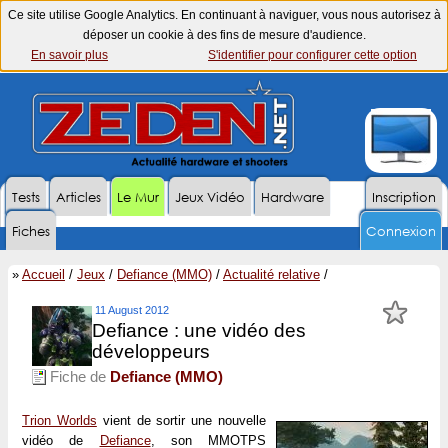
Ce site utilise Google Analytics. En continuant à naviguer, vous nous autorisez à
déposer un cookie à des fins de mesure d'audience.
En savoir plus
S'identifier pour configurer cette option
Tests
Articles
Le Mur
Jeux Vidéo
Hardware
Inscription
Fiches
Connexion
»
Accueil
/
Jeux
/
Defiance (MMO)
/
Actualité relative
/
11 August 2012
Defiance : une vidéo des
développeurs
Fiche de
Defiance (MMO)
Trion Worlds
vient de sortir une nouvelle
vidéo de
Defiance
, son MMOTPS