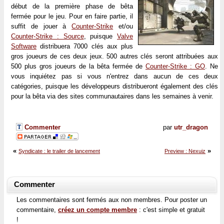
début de la première phase de bêta
fermée pour le jeu. Pour en faire partie, il
suffit de jouer à
Counter-Strike
et/ou
Counter-Strike : Source
, puisque
Valve
Software
distribuera 7000 clés aux plus
gros joueurs de ces deux jeux. 500 autres clés seront attribuées aux
500 plus gros joueurs de la bêta fermée de
Counter-Strike : GO
. Ne
vous inquiétez pas si vous n'entrez dans aucun de ces deux
catégories, puisque les développeurs distribueront également des clés
pour la bêta via des sites communautaires dans les semaines à venir.
Commenter
par
utr_dragon
«
»
Syndicate : le trailer de lancement
Preview : Nexuiz
Commenter
Les commentaires sont fermés aux non membres. Pour poster un
commentaire,
créez un compte membre
: c'est simple et gratuit
!