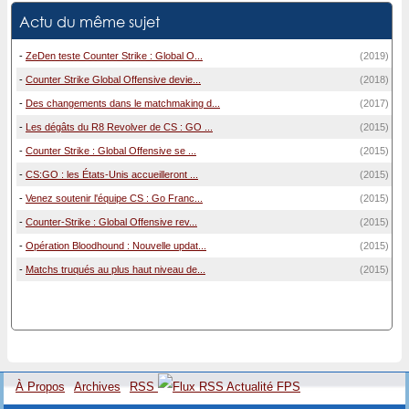
Actu du même sujet
-
ZeDen teste Counter Strike : Global O...
(2019)
-
Counter Strike Global Offensive devie...
(2018)
-
Des changements dans le matchmaking d...
(2017)
-
Les dégâts du R8 Revolver de CS : GO ...
(2015)
-
Counter Strike : Global Offensive se ...
(2015)
-
CS:GO : les États-Unis accueilleront ...
(2015)
-
Venez soutenir l'équipe CS : Go Franc...
(2015)
-
Counter-Strike : Global Offensive rev...
(2015)
-
Opération Bloodhound : Nouvelle updat...
(2015)
-
Matchs truqués au plus haut niveau de...
(2015)
À Propos
Archives
RSS