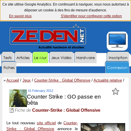
Ce site utilise Google Analytics. En continuant à naviguer, vous nous autorisez à
déposer un cookie à des fins de mesure d'audience.
En savoir plus
S'identifier pour configurer cette option
Tests
Articles
Le Mur
Jeux Vidéo
Hardware
Inscription
Fiches
Connexion
»
Accueil
/
Jeux
/
Counter-Strike : Global Offensive
/
Actualité relative
/
15 February 2012
Counter Strike : GO passe en
bêta
Fiche de
Counter-Strike : Global Offensive
Le tout nouveau
site officiel
de
Counter-
Strike : Global Offensive
annonce le