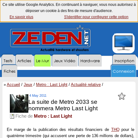
Ce site utilise Google Analytics. En continuant à naviguer, vous nous autorisez à
déposer un cookie à des fins de mesure d'audience.
En savoir plus
S'identifier pour configurer cette option
Tests
Articles
Le Mur
Jeux Vidéo
Hardware
Inscription
Fiches
Connexion
»
Accueil
/
Jeux
/
Metro : Last Light
/
Actualité relative
/
4 May 2011
La suite de Metro 2033 se
nommera Metro Last Light
Fiche de
Metro : Last Light
En marge de la publication des résultats financiers de
THQ
pour le
quatrième trimestre (qui accusent une perte de 136 millions de dollars),