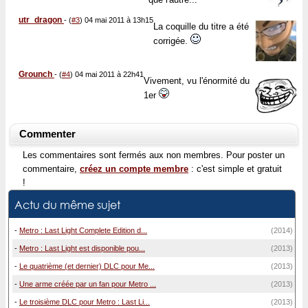
utr_dragon
-
(
#3
) 04 mai 2011 à 13h15
La coquille du titre a été
corrigée.
Grounch
-
(
#4
) 04 mai 2011 à 22h41
Vivement, vu l'énormité du
1er
Commenter
Les commentaires sont fermés aux non membres. Pour poster un
commentaire,
créez un compte membre
: c'est simple et gratuit
!
Actu du même sujet
-
Metro : Last Light Complete Edition d...
(2014)
-
Metro : Last Light est disponible pou...
(2013)
-
Le quatrième (et dernier) DLC pour Me...
(2013)
-
Une arme créée par un fan pour Metro ...
(2013)
-
Le troisième DLC pour Metro : Last Li...
(2013)