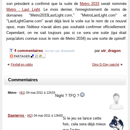
son président a confirmé que la suite de
Metro 2033
serait nommée
Metro : Last Light
. Le mois dernier, l'enregistrement de noms de
domaines "Metro2033LastLight.com," "MetroLastLight.com" et
"LastLightGame.com" avait déjà levé le voile sur le nom de ce nouvel
opus, mais l'éditeur n'avait alors pas souhaité confirmer officiellement.
Cependant, on ne sait toujours pas si ce sera une suite (qui était
jusqu'alors connue sous le nom de Metro 2034) ou une sorte de
spinoff
.
4 commentaires
par
utr_dragon
, dernier par
Grounch
«
»
Firefall en vidéo
Dino D-Day patché
Commentaires
Metro
-
(
#1
) 04 mai 2011 à 12h33
Night ? TFQ ?
Daenerys
-
(
#2
) 04 mai 2011 à 13h00
Si le jeu se lance cette
fois, cela sera déjà mieux
que l'autre...