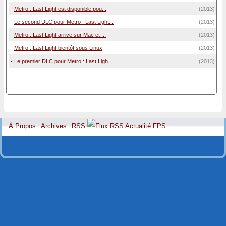
-
Metro : Last Light est disponible pou...
(2013)
-
Le second DLC pour Metro : Last Light...
(2013)
-
Metro : Last Light arrive sur Mac et ...
(2013)
-
Metro : Last Light bientôt sous Linux
(2013)
-
Le premier DLC pour Metro : Last Ligh...
(2013)
À Propos
Archives
RSS