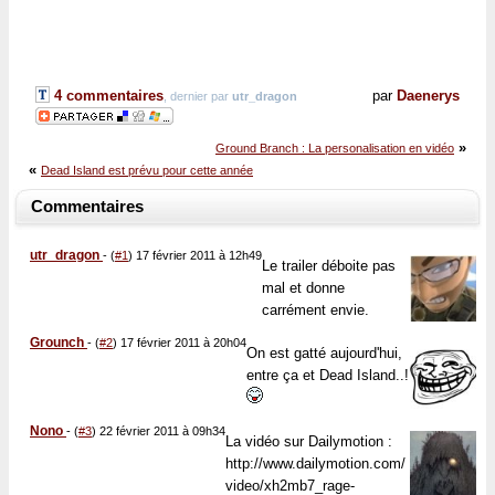
4 commentaires
par
Daenerys
, dernier par
utr_dragon
»
Ground Branch : La personalisation en vidéo
«
Dead Island est prévu pour cette année
Commentaires
utr_dragon
-
(
#1
) 17 février 2011 à 12h49
Le trailer déboite pas
mal et donne
carrément envie.
Grounch
-
(
#2
) 17 février 2011 à 20h04
On est gatté aujourd'hui,
entre ça et Dead Island..!
Nono
-
(
#3
) 22 février 2011 à 09h34
La vidéo sur Dailymotion :
http://www.dailymotion.com/
video/xh2mb7_rage-