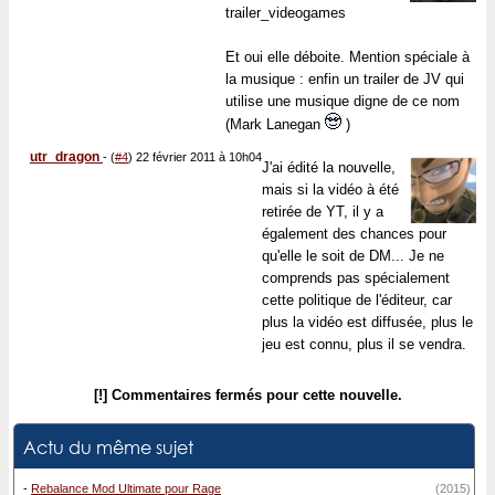
trailer_videogames
Et oui elle déboite. Mention spéciale à
la musique : enfin un trailer de JV qui
utilise une musique digne de ce nom
(Mark Lanegan
)
utr_dragon
-
(
#4
) 22 février 2011 à 10h04
J'ai édité la nouvelle,
mais si la vidéo à été
retirée de YT, il y a
également des chances pour
qu'elle le soit de DM... Je ne
comprends pas spécialement
cette politique de l'éditeur, car
plus la vidéo est diffusée, plus le
jeu est connu, plus il se vendra.
[!] Commentaires fermés pour cette nouvelle.
Actu du même sujet
-
Rebalance Mod Ultimate pour Rage
(2015)