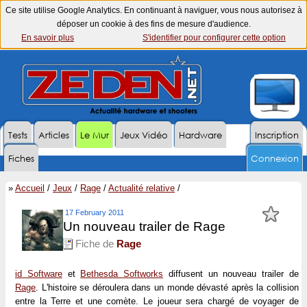
Ce site utilise Google Analytics. En continuant à naviguer, vous nous autorisez à
déposer un cookie à des fins de mesure d'audience.
En savoir plus
S'identifier pour configurer cette option
Tests
Articles
Le Mur
Jeux Vidéo
Hardware
Inscription
Fiches
Connexion
»
Accueil
/
Jeux
/
Rage
/
Actualité relative
/
17 February 2011
Un nouveau trailer de Rage
Fiche de
Rage
id Software
et
Bethesda Softworks
diffusent un nouveau trailer de
Rage
. L'histoire se déroulera dans un monde dévasté après la collision
entre la Terre et une comète. Le joueur sera chargé de voyager de