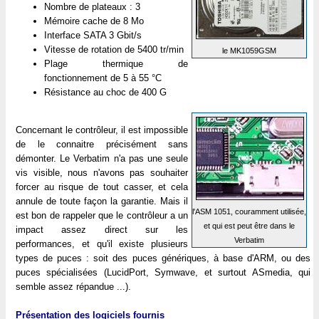
Nombre de plateaux : 3
Mémoire cache de 8 Mo
Interface SATA 3 Gbit/s
Vitesse de rotation de 5400 tr/min
le MK1059GSM
Plage thermique de
fonctionnement de 5 à 55 °C
Résistance au choc de 400 G
Concernant le contrôleur, il est impossible
de le connaitre précisément sans
démonter. Le Verbatim n'a pas une seule
vis visible, nous n'avons pas souhaiter
forcer au risque de tout casser, et cela
annule de toute façon la garantie. Mais il
l'ASM 1051, couramment utilisée,
est bon de rappeler que le contrôleur a un
et qui est peut être dans le
impact assez direct sur les
Verbatim
performances, et qu'il existe plusieurs
types de puces : soit des puces génériques, à base d'ARM, ou des
puces spécialisées (LucidPort, Symwave, et surtout ASmedia, qui
semble assez répandue ...).
Présentation des logiciels fournis