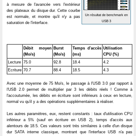
à mesure de l'avancée vers l'extérieur
des plateaux du disque dur. Cette courbe
Un résultat de benchmark en
est normale, et montre qu'il n'y a pas
USB 3
saturation de l'interface.
Débit moyen
Burst
Temps d'accès
Utilisation
(Mo/s)
(Mo/s)
(ms)
CPU (%)
Lecture
75.0
92.8
18.4
4.2
Ecriture
70.7
88.4
18.5
4.3
Avec une moyenne de 75 Mo/s, le passage à l'USB 3.0 par rapport à
l'USB 2.0 permet de multiplier par 3 les débits réels ! Comme à
l'accoutumée, les débits en écriture sont inférieurs à ceux en lecture,
normal vu qu'il y a des opérations supplémentaires à réaliser.
Les autres paramètres, eux, restent constants : taux d'utilisation CPU
inférieur a 5% (sauf en écriture en USB 2), temps d'accès aux
alentours de 18.5. Ces valeurs sont très similaires à celle d'un disque
dur SATA interne classique, montrant que l'interface USB n'a pas