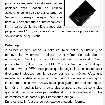
pouvoir sauvegarder ses données et se
déplacer avec, Zeden se penche
aujourd'hui sur un disque dur externe. Le
Verbatim Store'n'go, puisque c'est son
nom, a 3 caractéristiques intéressantes :
il fait partie de la première vague des
périphériques USB3, sa taille est de 1 To et il est en 2 pouces et demi.
Voyons donc ce qu'il vaut.
Déballage
2 pouces et demi oblige, la boite est toute petite. A l'intérieur, on
retrouve bien évidemment le disque dur lui même, bien calé dans le
mousse, un câble USB et un petit guide de démarrage rapide. Chose
peu coutumière, il n'y a pas de CDROM fourni. Non pas que le disque
dur soit livré en
OEM
, mais parce que les logiciels et le manuel sont
directement stockés sur le disque dur en lui même. C'est une
excellente initiative écologique : pas de CD, qui n'a souvent qu'un
intérêt limité, et comme un CD serait plus grand que le disque dur en
lui même, il faudrait faire la boite plus grande. Et qui dit boite plus
grande, dit moins de boites par palettes, dit plus de palettes, donc plus
de camions et de bateaux pour transporter tout ça.
En revanche, il n'y a pas de pochette de protection fournie.