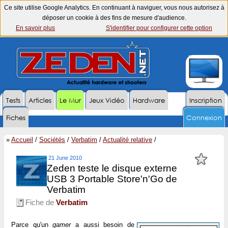
Ce site utilise Google Analytics. En continuant à naviguer, vous nous autorisez à
déposer un cookie à des fins de mesure d'audience.
En savoir plus
S'identifier pour configurer cette option
Tests
Articles
Le Mur
Jeux Vidéo
Hardware
Inscription
Fiches
Connexion
»
Accueil
/
Sociétés
/
Verbatim
/
Actualité relative
/
21 June 2010
Zeden teste le disque externe
USB 3 Portable Store'n'Go de
Verbatim
Fiche de
Verbatim
Parce qu'un
gamer
a aussi besoin de