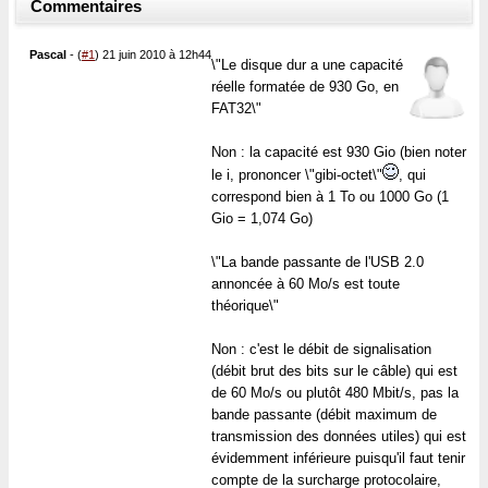
Commentaires
Pascal
-
(
#1
) 21 juin 2010 à 12h44
\"Le disque dur a une capacité
réelle formatée de 930 Go, en
FAT32\"
Non : la capacité est 930 Gio (bien noter
le i, prononcer \"gibi-octet\"
, qui
correspond bien à 1 To ou 1000 Go (1
Gio = 1,074 Go)
\"La bande passante de l'USB 2.0
annoncée à 60 Mo/s est toute
théorique\"
Non : c'est le débit de signalisation
(débit brut des bits sur le câble) qui est
de 60 Mo/s ou plutôt 480 Mbit/s, pas la
bande passante (débit maximum de
transmission des données utiles) qui est
évidemment inférieure puisqu'il faut tenir
compte de la surcharge protocolaire,