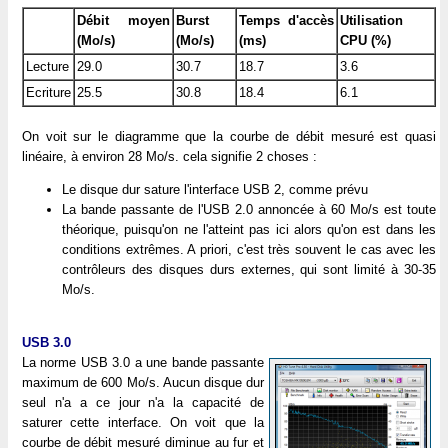
Débit moyen
Burst
Temps d'accès
Utilisation
(Mo/s)
(Mo/s)
(ms)
CPU (%)
Lecture
29.0
30.7
18.7
3.6
Ecriture
25.5
30.8
18.4
6.1
On voit sur le diagramme que la courbe de débit mesuré est quasi
linéaire, à environ 28 Mo/s. cela signifie 2 choses :
Le disque dur sature l'interface USB 2, comme prévu
La bande passante de l'USB 2.0 annoncée à 60 Mo/s est toute
théorique, puisqu'on ne l'atteint pas ici alors qu'on est dans les
conditions extrêmes. A priori, c'est très souvent le cas avec les
contrôleurs des disques durs externes, qui sont limité à 30-35
Mo/s.
USB 3.0
La norme USB 3.0 a une bande passante
maximum de 600 Mo/s. Aucun disque dur
seul n'a a ce jour n'a la capacité de
saturer cette interface. On voit que la
courbe de débit mesuré diminue au fur et