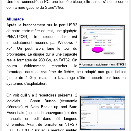
Une fois connecté au PC, une lumière bleue, elle aussi, s'allume sur le
coin arrière gauche du Store'N'Go.
Allumage
Après le branchement sur le port USB3
de notre carte mère de test, une gigabyte
P55A-UD3R, le disque dur est
immédiatement reconnu par Windows 7
x64. On peut alors faire le tour du
propriétaire. Le disque dur a une capacité
réelle formatée de 930 Go, en FAT32. On
A formater rapidement en NTFS !
pourra évidemment reprocher le
formatage dans ce système de fichier, peu adapté aux gros fichiers
(limite de 4 Go), mais il a l'avantage d'être supporté par tous les
systèmes d'exploitation.
On voit qu'il y a 3 répertoires présents. 2
logiciels : Green Button (économie
d'énergie) et Nero Backit up and Burn
Essentials (logiciel de sauvegarde) et des
manuels en pdf dans 28 langues
différentes. Avant de formater en NTFS /
EXT 3 / EXT 4 (rayer la mention inutile)