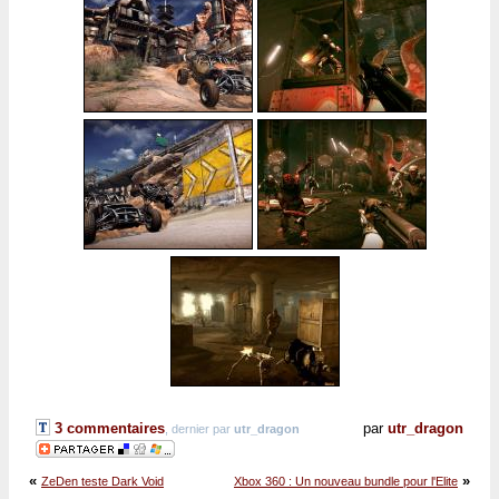
3 commentaires
par
utr_dragon
, dernier par
utr_dragon
«
»
ZeDen teste Dark Void
Xbox 360 : Un nouveau bundle pour l'Elite