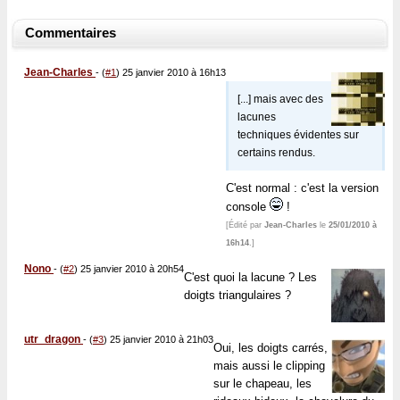
Commentaires
Jean-Charles
-
(
#1
) 25 janvier 2010 à 16h13
[...] mais avec des
lacunes
techniques évidentes sur
certains rendus.
C'est normal : c'est la version
console
!
[Édité par
Jean-Charles
le
25/01/2010 à
16h14
.]
Nono
-
(
#2
) 25 janvier 2010 à 20h54
C'est quoi la lacune ? Les
doigts triangulaires ?
utr_dragon
-
(
#3
) 25 janvier 2010 à 21h03
Oui, les doigts carrés,
mais aussi le clipping
sur le chapeau, les