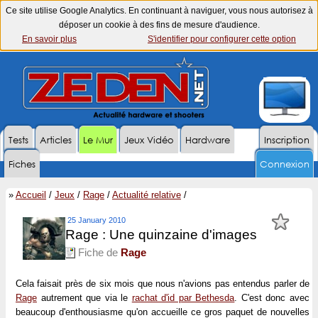
Ce site utilise Google Analytics. En continuant à naviguer, vous nous autorisez à
déposer un cookie à des fins de mesure d'audience.
En savoir plus
S'identifier pour configurer cette option
Tests
Articles
Le Mur
Jeux Vidéo
Hardware
Inscription
Fiches
Connexion
»
Accueil
/
Jeux
/
Rage
/
Actualité relative
/
25 January 2010
Rage : Une quinzaine d'images
Fiche de
Rage
Cela faisait près de six mois que nous n'avions pas entendus parler de
Rage
autrement que via le
rachat d'id par Bethesda
. C'est donc avec
beaucoup d'enthousiasme qu'on accueille ce gros paquet de nouvelles