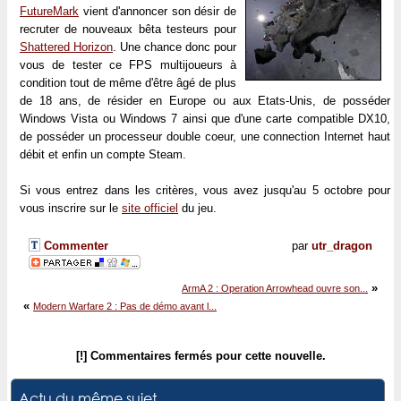
FutureMark
vient d'annoncer son désir de
recruter de nouveaux bêta testeurs pour
Shattered Horizon
. Une chance donc pour
vous de tester ce FPS multijoueurs à
condition tout de même d'être âgé de plus
de 18 ans, de résider en Europe ou aux Etats-Unis, de posséder
Windows Vista ou Windows 7 ainsi que d'une carte compatible DX10,
de posséder un processeur double coeur, une connection Internet haut
débit et enfin un compte Steam.
Si vous entrez dans les critères, vous avez jusqu'au 5 octobre pour
vous inscrire sur le
site officiel
du jeu.
Commenter
par
utr_dragon
»
ArmA 2 : Operation Arrowhead ouvre son...
«
Modern Warfare 2 : Pas de démo avant l...
[!] Commentaires fermés pour cette nouvelle.
Actu du même sujet