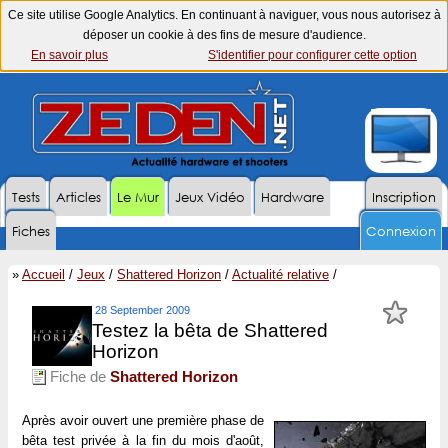
Ce site utilise Google Analytics. En continuant à naviguer, vous nous autorisez à
déposer un cookie à des fins de mesure d'audience.
En savoir plus
S'identifier pour configurer cette option
Tests
Articles
Le Mur
Jeux Vidéo
Hardware
Inscription
Fiches
Connexion
»
Accueil
/
Jeux
/
Shattered Horizon
/
Actualité relative
/
28 September 2009
Testez la bêta de Shattered
Horizon
Fiche de
Shattered Horizon
Après avoir ouvert une première phase de
bêta test privée à la fin du mois d'août,