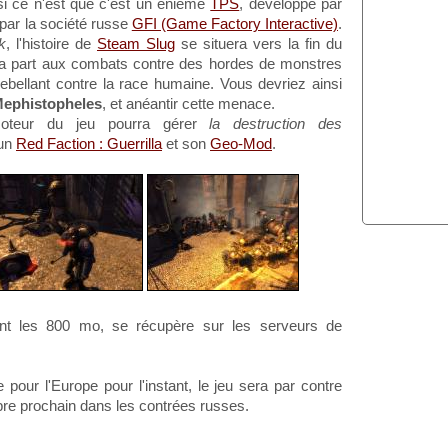
 si ce n'est que c'est un énième
TPS
, développé par
 par la société russe
GFI (Game Factory Interactive)
.
k
, l'histoire de
Steam Slug
se situera vers la fin du
ra part aux combats contre des hordes de monstres
bellant contre la race humaine. Vous devriez ainsi
ephistopheles
, et anéantir cette menace.
moteur du jeu pourra gérer
la destruction des
'un
Red Faction : Guerrilla
et son
Geo-Mod
.
ant les 800 mo, se récupère sur les serveurs de
 pour l'Europe pour l'instant, le jeu sera par contre
bre prochain dans les contrées russes.