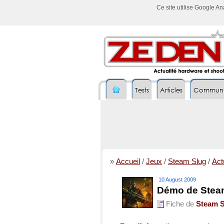
Ce site utilise Google A
Tests
Articles
Commun
»
Accueil
/
Jeux
/
Steam Slug
/
Actu
10 August 2009
Démo de Steam
Fiche de
Steam S