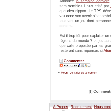
Annoncé
la semaine dernière
sera semble-t-il plus édité par
quotidien nippon. Le TPS dév
voit donc son avenir s'assombr
touchant un jeu dont personne 
contenu.
Est-il trop tôt pour exploiter un
régions du monde ? Le jeu aurai
que celle proposée par les gr
resteront sans réponses si
Ato
Commenter
«
Moon : Le trailer de lancement
[!] Commenta
À Propos
Recrutement
Nous cont