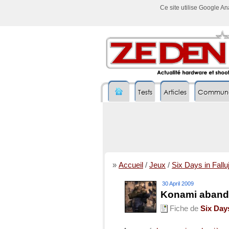
Ce site utilise Google A
Tests
Articles
Commun
»
Accueil
/
Jeux
/
Six Days in Fallu
30 April 2009
Konami abando
Fiche de
Six Days