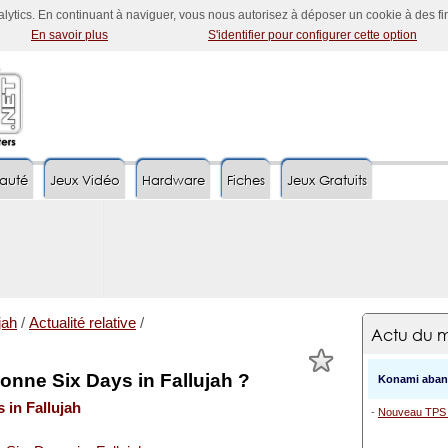
nalytics. En continuant à naviguer, vous nous autorisez à déposer un cookie à des f
En savoir plus
S'identifier pour configurer cette option
auté
Jeux Vidéo
Hardware
Fiches
Jeux Gratuits
jah
/
Actualité relative
/
Actu du m
nne Six Days in Fallujah ?
Konami aband
 in Fallujah
-
Nouveau TPS :