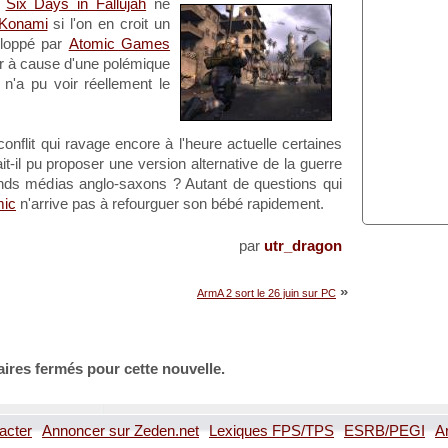
,
Six Days in Fallujah
ne
Konami
si l'on en croit un
eloppé par
Atomic Games
ir à cause d'une polémique
n'a pu voir réellement le
 conflit qui ravage encore à l'heure actuelle certaines
t-il pu proposer une version alternative de la guerre
ands médias anglo-saxons ? Autant de questions qui
mic
n'arrive pas à refourguer son bébé rapidement.
par
utr_dragon
»
ArmA 2 sort le 26 juin sur PC
ires fermés pour cette nouvelle.
acter
Annoncer sur Zeden.net
Lexiques FPS/TPS
ESRB/PEGI
A