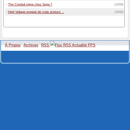
-
The Conduit signe chez Sega ?
(2008)
-
High Voltage engage de vrais acteurs ...
(2008)
À Propos
Archives
RSS