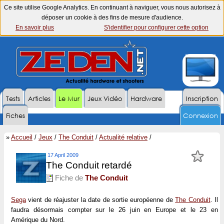
Ce site utilise Google Analytics. En continuant à naviguer, vous nous autorisez à
déposer un cookie à des fins de mesure d'audience.
En savoir plus
S'identifier pour configurer cette option
Tests
Articles
Le Mur
Jeux Vidéo
Hardware
Inscription
Fiches
Connexion
»
Accueil
/
Jeux
/
The Conduit
/
Actualité relative
/
17 April 2009
The Conduit retardé
Fiche de
The Conduit
Sega
vient de réajuster la date de sortie européenne de
The Conduit
. Il
faudra désormais compter sur le 26 juin en Europe et le 23 en
Amérique du Nord.