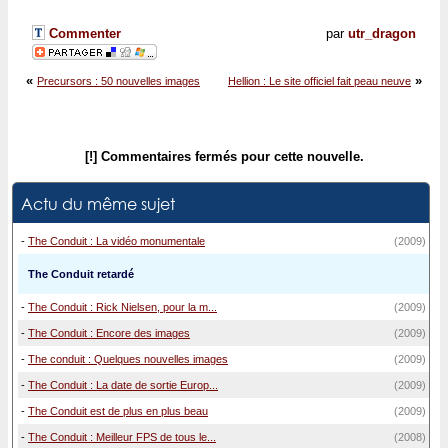
Commenter
par
utr_dragon
«
»
Precursors : 50 nouvelles images
Hellion : Le site officiel fait peau neuve
[!] Commentaires fermés pour cette nouvelle.
Actu du même sujet
-
The Conduit : La vidéo monumentale
(2009)
The Conduit retardé
-
The Conduit : Rick Nielsen, pour la m...
(2009)
-
The Conduit : Encore des images
(2009)
-
The conduit : Quelques nouvelles images
(2009)
-
The Conduit : La date de sortie Europ...
(2009)
-
The Conduit est de plus en plus beau
(2009)
-
The Conduit : Meilleur FPS de tous le...
(2008)