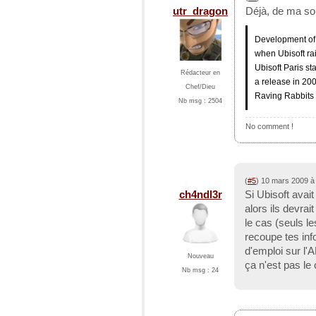
utr_dragon
Déjà, de ma so
Development of 
when Ubisoft ra
Ubisoft Paris st
Rédacteur en
a release in 20
Chef/Dieu
Raving Rabbits 
Nb msg : 2504
No comment !
(
#5
) 10 mars 2009 à
ch4ndl3r
Si Ubisoft ava
alors ils devrai
le cas (seuls le
recoupe tes info
d'emploi sur l'
Nouveau
ça n'est pas le 
Nb msg : 24