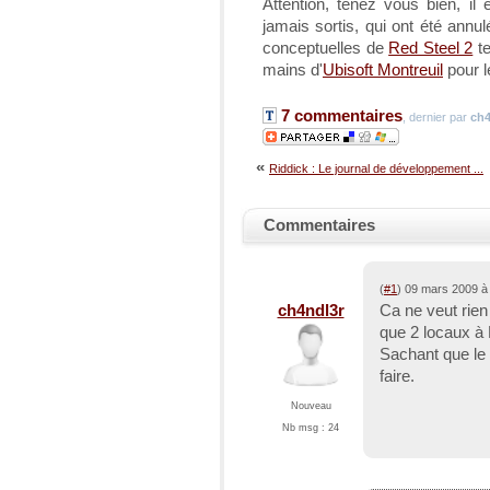
Attention, tenez vous bien, il 
jamais sortis, qui ont été annu
conceptuelles de
Red Steel 2
te
mains d'
Ubisoft Montreuil
pour l
7 commentaires
, dernier par
ch4
«
Riddick : Le journal de développement ...
Commentaires
(
#1
) 09 mars 2009 à
ch4ndl3r
Ca ne veut rien 
que 2 locaux à M
Sachant que le 
faire.
Nouveau
Nb msg : 24