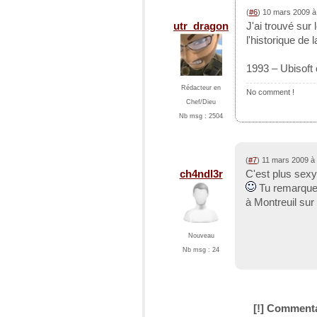
(
#6
) 10 mars 2009 
utr_dragon
J'ai trouvé sur
l'historique de l
1993 – Ubisoft 
Rédacteur en
No comment !
Chef/Dieu
Nb msg : 2504
(
#7
) 11 mars 2009 à
ch4ndl3r
C'est plus sexy
Tu remarquer
à Montreuil sur
Nouveau
Nb msg : 24
[!] Commenta