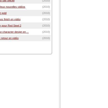
 site officiel
(2010)
Deux nouvelles vidéos
(2010)
t gold
(2010)
Les finish en vidéo
(2010)
r pour Red Steel 2
(2010)
Le character design en ...
(2010)
 retour en vidéo
(2010)