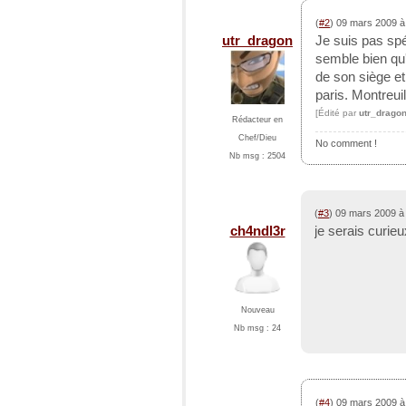
(
#2
) 09 mars 2009 
utr_dragon
Je suis pas spé
semble bien qu'
de son siège e
paris. Montreuil
[Édité par
utr_drago
Rédacteur en
Chef/Dieu
No comment !
Nb msg : 2504
(
#3
) 09 mars 2009 à
ch4ndl3r
je serais curieu
Nouveau
Nb msg : 24
(
#4
) 09 mars 2009 