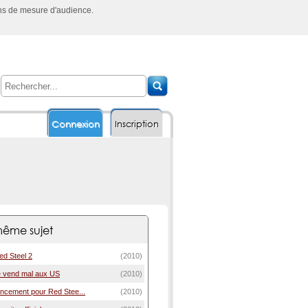
ins de mesure d'audience.
Connexion
Inscription
ême sujet
ed Steel 2
(2010)
e vend mal aux US
(2010)
lancement pour Red Stee...
(2010)