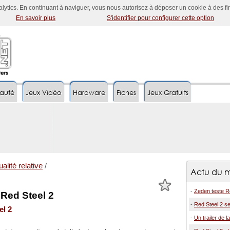
nalytics. En continuant à naviguer, vous nous autorisez à déposer un cookie à des f
En savoir plus
S'identifier pour configurer cette option
auté
Jeux Vidéo
Hardware
Fiches
Jeux Gratuits
alité relative
/
Actu du m
-
Zeden teste R
 Red Steel 2
-
Red Steel 2 s
el 2
-
Un trailer de 