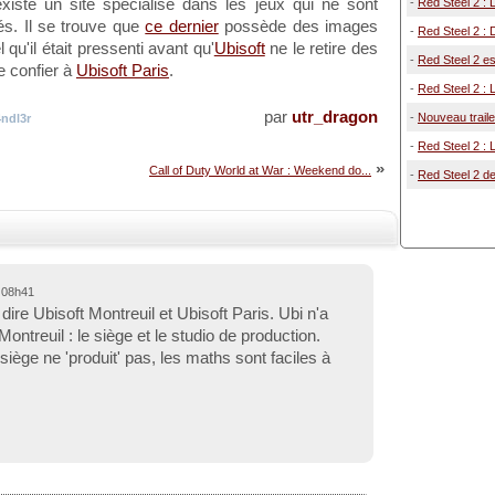
existe un site spécialisé dans les jeux qui ne sont
-
Red Steel 2 : Le
lés. Il se trouve que
ce dernier
possède des images
-
Red Steel 2 : 
l qu'il était pressenti avant qu'
Ubisoft
ne le retire des
-
Red Steel 2 es
e confier à
Ubisoft Paris
.
-
Red Steel 2 : 
par
utr_dragon
-
Nouveau traile
ndl3r
-
Red Steel 2 : 
»
Call of Duty World at War : Weekend do...
-
Red Steel 2 de
 08h41
dire Ubisoft Montreuil et Ubisoft Paris. Ubi n'a
ontreuil : le siège et le studio de production.
siège ne 'produit' pas, les maths sont faciles à