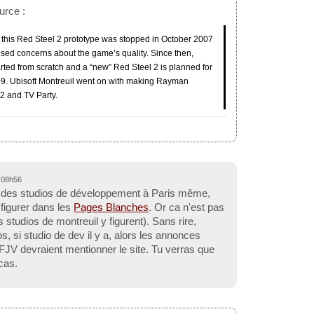
urce :
this Red Steel 2 prototype was stopped in October 2007
ised concerns about the game’s quality. Since then,
arted from scratch and a “new” Red Steel 2 is planned for
09. Ubisoft Montreuil went on with making Rayman
2 and TV Party.
 08h56
it des studios de développement à Paris même,
t figurer dans les
Pages Blanches
. Or ca n'est pas
s studios de montreuil y figurent). Sans rire,
s, si studio de dev il y a, alors les annonces
AFJV devraient mentionner le site. Tu verras que
cas.