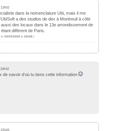
à 12h02
cialiste dans la nomenclature Ubi, mais il me
UbiSoft a des studios de dev à Montreuil à côté
t aussi des locaux dans le 13e arrondissement de
 étant différent de Paris.
n
le
09/03/2009 à 18h08
.]
 18h42
x de savoir d'où tu tiens cette information
à 22h26