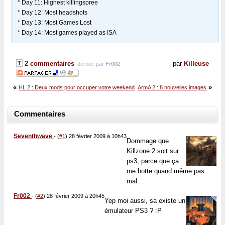
* Day 11: Highest killingspree
* Day 12: Most headshots
* Day 13: Most Games Lost
* Day 14: Most games played as ISA
2 commentaires
par
Killeuse
, dernier par
Fr002
«
»
HL 2 : Deux mods pour occuper votre weekend
ArmA 2 : 8 nouvelles images
Commentaires
Seventhwave
-
(
#1
) 28 février 2009 à 10h43
Dommage que
Killzone 2 soit sur
ps3, parce que ça
me botte quand même pas
mal.
Fr002
-
(
#2
) 28 février 2009 à 20h45
Yep moi aussi, sa existe un
émulateur PS3 ? :P