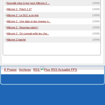
-
Nouvelle mise à jour pour Killzone 2 ...
(2009)
-
Killzone 2 : Patch 1.27
(2009)
-
Killzone 2 : Le DLC a un prix
(2009)
-
Killzone 2 : Une date et des images p...
(2009)
-
Killzone 2 : Nouveau patch !
(2009)
-
Killzone 2 : On connait enfin les cha...
(2009)
-
Killzone 2 patché
(2009)
À Propos
Archives
RSS