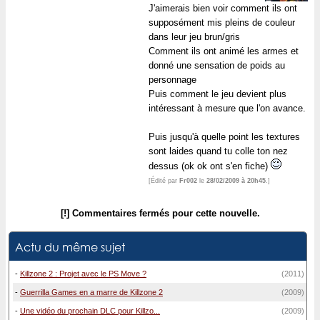
J'aimerais bien voir comment ils ont
supposément mis pleins de couleur
dans leur jeu brun/gris
Comment ils ont animé les armes et
donné une sensation de poids au
personnage
Puis comment le jeu devient plus
intéressant à mesure que l'on avance.
Puis jusqu'à quelle point les textures
sont laides quand tu colle ton nez
dessus (ok ok ont s'en fiche)
[Édité par
Fr002
le
28/02/2009 à 20h45
.]
[!] Commentaires fermés pour cette nouvelle.
Actu du même sujet
-
Killzone 2 : Projet avec le PS Move ?
(2011)
-
Guerrilla Games en a marre de Killzone 2
(2009)
-
Une vidéo du prochain DLC pour Killzo...
(2009)