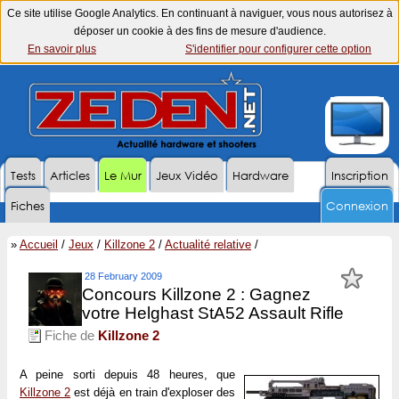
Ce site utilise Google Analytics. En continuant à naviguer, vous nous autorisez à
déposer un cookie à des fins de mesure d'audience.
En savoir plus
S'identifier pour configurer cette option
Tests
Articles
Le Mur
Jeux Vidéo
Hardware
Inscription
Fiches
Connexion
»
Accueil
/
Jeux
/
Killzone 2
/
Actualité relative
/
28 February 2009
Concours Killzone 2 : Gagnez
votre Helghast StA52 Assault Rifle
Fiche de
Killzone 2
A peine sorti depuis 48 heures, que
Killzone 2
est déjà en train d'exploser des