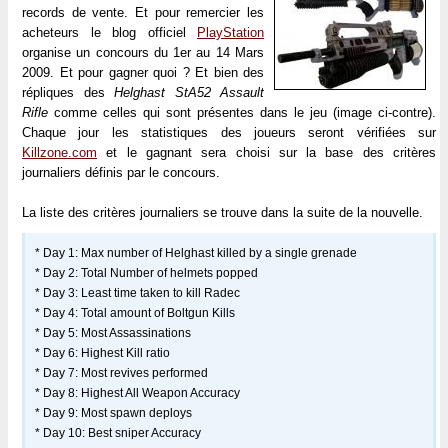
records de vente. Et pour remercier les
acheteurs le blog officiel
PlayStation
organise un concours du 1er au 14 Mars
2009. Et pour gagner quoi ? Et bien des
répliques des
Helghast StA52 Assault
Rifle
comme celles qui sont présentes dans le jeu (image ci-contre).
Chaque jour les statistiques des joueurs seront vérifiées sur
Killzone.com
et le gagnant sera choisi sur la base des critères
journaliers définis par le concours.
La liste des critères journaliers se trouve dans la suite de la nouvelle.
* Day 1: Max number of Helghast killed by a single grenade
* Day 2: Total Number of helmets popped
* Day 3: Least time taken to kill Radec
* Day 4: Total amount of Boltgun Kills
* Day 5: Most Assassinations
* Day 6: Highest Kill ratio
* Day 7: Most revives performed
* Day 8: Highest All Weapon Accuracy
* Day 9: Most spawn deploys
* Day 10: Best sniper Accuracy