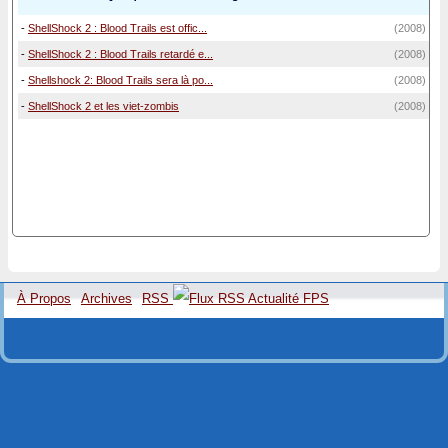
-
ShellShock 2 : Blood Trails est offic...
(2008)
-
ShellShock 2 : Blood Trails retardé e...
(2008)
-
Shellshock 2: Blood Trails sera là po...
(2008)
-
ShellShock 2 et les viet-zombis
(2008)
À Propos
Archives
RSS