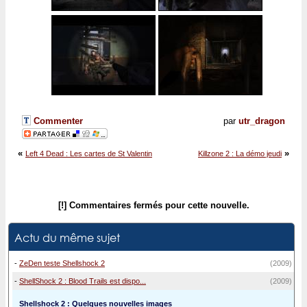
Commenter
par
utr_dragon
«
»
Left 4 Dead : Les cartes de St Valentin
Killzone 2 : La démo jeudi
[!] Commentaires fermés pour cette nouvelle.
Actu du même sujet
-
ZeDen teste Shellshock 2
(2009)
-
ShellShock 2 : Blood Trails est dispo...
(2009)
Shellshock 2 : Quelques nouvelles images