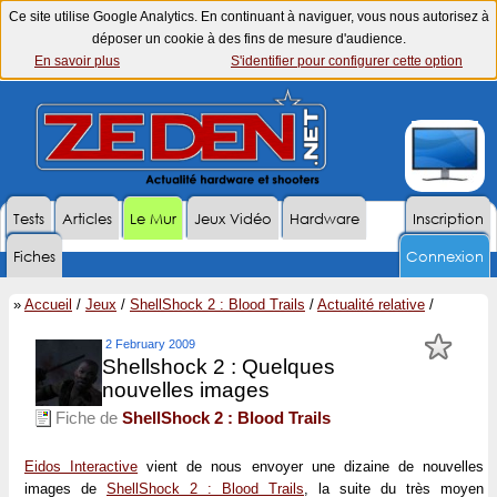
Ce site utilise Google Analytics. En continuant à naviguer, vous nous autorisez à
déposer un cookie à des fins de mesure d'audience.
En savoir plus
S'identifier pour configurer cette option
Tests
Articles
Le Mur
Jeux Vidéo
Hardware
Inscription
Fiches
Connexion
»
Accueil
/
Jeux
/
ShellShock 2 : Blood Trails
/
Actualité relative
/
2 February 2009
Shellshock 2 : Quelques
nouvelles images
Fiche de
ShellShock 2 : Blood Trails
Eidos Interactive
vient de nous envoyer une dizaine de nouvelles
images de
ShellShock 2 : Blood Trails
, la suite du très moyen