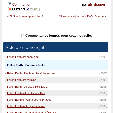
Commenter
par
utr_dragon
«
»
BioShock aussi pour Mac ?
Micro-mise à jour pour DoD : Source
[!] Commentaires fermés pour cette nouvelle.
Actu du même sujet
-
Fallen Earth est repoussé
(2009)
Fallen Earth : Factions trailer
-
Fallen Earth : Rechcerche alpha testeur
(2008)
-
Fallen Earth est terminé
(2008)
-
Fallen Earth : Le site officiel fait ...
(2008)
-
Fallen Earth fait défiler ses filles
(2008)
-
Fallen Earth en Alpha dès le 14 août
(2008)
-
Fallen Earth met à jour son site
(2008)
-
Fallen Earth : Les concepts de véhicules
(2008)