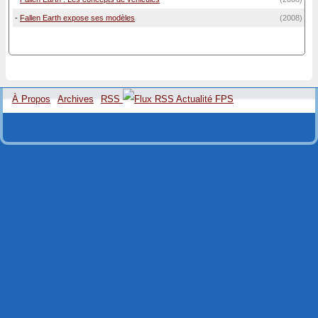
-
Fallen Earth expose ses modèles
(2008)
À Propos
Archives
RSS