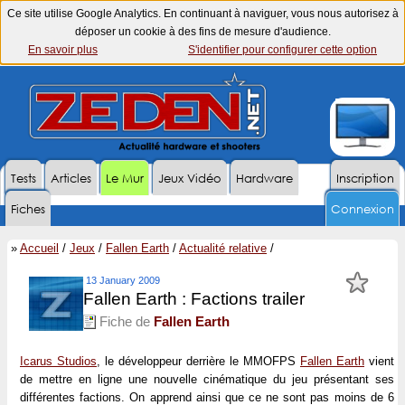
Ce site utilise Google Analytics. En continuant à naviguer, vous nous autorisez à
déposer un cookie à des fins de mesure d'audience.
En savoir plus
S'identifier pour configurer cette option
Tests
Articles
Le Mur
Jeux Vidéo
Hardware
Inscription
Fiches
Connexion
»
Accueil
/
Jeux
/
Fallen Earth
/
Actualité relative
/
13 January 2009
Fallen Earth : Factions trailer
Fiche de
Fallen Earth
Icarus Studios
, le développeur derrière le MMOFPS
Fallen Earth
vient
de mettre en ligne une nouvelle cinématique du jeu présentant ses
différentes factions. On apprend ainsi que ce ne sont pas moins de 6