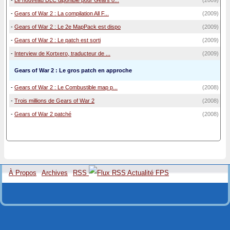
-
Le nouveau DLC diponible pour Gears o...
(2009)
-
Gears of War 2 : La compilation All F...
(2009)
-
Gears of War 2 : Le 2e MapPack est dispo
(2009)
-
Gears of War 2 : Le patch est sorti
(2009)
-
Interview de Kortxero, traducteur de ...
(2009)
Gears of War 2 : Le gros patch en approche
-
Gears of War 2 : Le Combustible map p...
(2008)
-
Trois millions de Gears of War 2
(2008)
-
Gears of War 2 patché
(2008)
À Propos
Archives
RSS