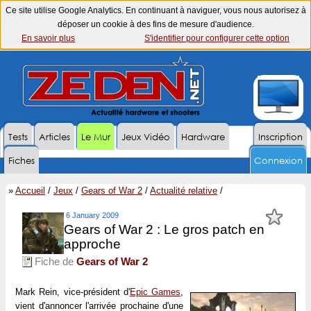
Ce site utilise Google Analytics. En continuant à naviguer, vous nous autorisez à
déposer un cookie à des fins de mesure d'audience.
En savoir plus
S'identifier pour configurer cette option
Tests
Articles
Le Mur
Jeux Vidéo
Hardware
Inscription
Fiches
Connexion
»
Accueil
/
Jeux
/
Gears of War 2
/
Actualité relative
/
6 January 2009
Gears of War 2 : Le gros patch en
approche
Fiche de
Gears of War 2
Mark Rein, vice-président d'
Epic Games
,
vient d'annoncer l'arrivée prochaine d'une