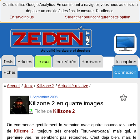
Ce site utilise Google Analytics. En continuant à naviguer, vous nous autorisez à
déposer un cookie à des fins de mesure d'audience.
En savoir plus
S'identifier pour configurer cette option
Tests
Articles
Le Mur
Jeux Vidéo
Hardware
Inscription
Fiches
Connexion
»
Accueil
/
Jeux
/
Killzone 2
/
Actualité relative
/
1 September 2008
Killzone 2 en quatre images
Fiche de
Killzone 2
On commence gentillement la semaine avec quatre nouveaux visuels
de
Killzone 2
, toujours très orientés "brun-vert-caca" mais qui, à
première vue, ne semblent pas retouchés. C'est déjà bien, mais le