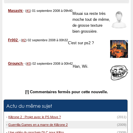
Masashi
-
(
#1
) 01 septembre 2008 à 09h40
Mouai sa reste très
moche tout de même,
de grosse texture
bien grossière.
Fr002
-
(
#2
) 02 septembre 2008 à 00h32
C'est sur ps2 ?
Grounch
-
(
#3
) 02 septembre 2008 à 00h42
Han, Wii.
[!] Commentaires fermés pour cette nouvelle.
Actu du même sujet
-
Killzone 2 : Projet avec le PS Move ?
(2011)
-
Guerrilla Games en a marre de Killzone 2
(2009)
-
Une vidéo du prochain DLC pour Killzo...
(2009)