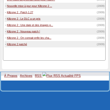
-
Nouvelle mise à jour pour Killzone 2 ...
(2009)
-
Killzone 2 : Patch 1.27
(2009)
-
Killzone 2 : Le DLC a un prix
(2009)
-
Killzone 2 : Une date et des images p...
(2009)
-
Killzone 2 : Nouveau patch !
(2009)
-
Killzone 2 : On connait enfin les cha...
(2009)
-
Killzone 2 patché
(2009)
À Propos
Archives
RSS