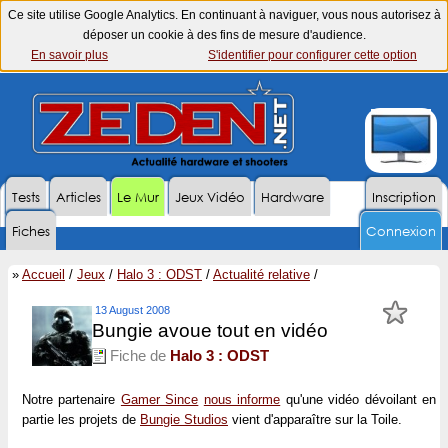
Ce site utilise Google Analytics. En continuant à naviguer, vous nous autorisez à
déposer un cookie à des fins de mesure d'audience.
En savoir plus
S'identifier pour configurer cette option
Tests
Articles
Le Mur
Jeux Vidéo
Hardware
Inscription
Fiches
Connexion
»
Accueil
/
Jeux
/
Halo 3 : ODST
/
Actualité relative
/
13 August 2008
Bungie avoue tout en vidéo
Fiche de
Halo 3 : ODST
Notre partenaire
Gamer Since
nous informe
qu'une vidéo dévoilant en
partie les projets de
Bungie Studios
vient d'apparaître sur la Toile.