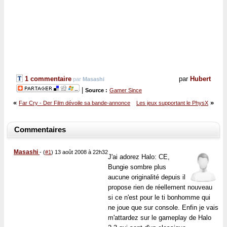
1 commentaire
par
Hubert
par
Masashi
|
Source :
Gamer Since
«
»
Far Cry - Der Film dévoile sa bande-annonce
Les jeux supportant le PhysX
Commentaires
Masashi
-
(
#1
) 13 août 2008 à 22h32
J'ai adorez Halo: CE,
Bungie sombre plus
aucune originalité depuis il
propose rien de réellement nouveau
si ce n'est pour le ti bonhomme qui
ne joue que sur console. Enfin je vais
m'attardez sur le gameplay de Halo