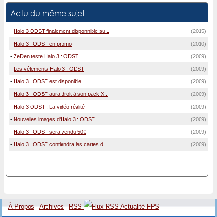
Actu du même sujet
-
Halo 3 ODST finalement disponnible su...
(2015)
-
Halo 3 : ODST en promo
(2010)
-
ZeDen teste Halo 3 : ODST
(2009)
-
Les vêtements Halo 3 : ODST
(2009)
-
Halo 3 : ODST est disponible
(2009)
-
Halo 3 : ODST aura droit à son pack X...
(2009)
-
Halo 3 ODST : La vidéo réalité
(2009)
-
Nouvelles images d'Halo 3 : ODST
(2009)
-
Halo 3 : ODST sera vendu 50€
(2009)
-
Halo 3 : ODST contiendra les cartes d...
(2009)
À Propos
Archives
RSS