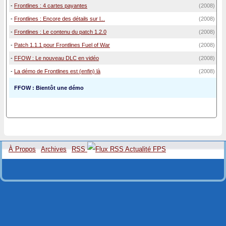
-
Frontlines : 4 cartes payantes
(2008)
-
Frontlines : Encore des détails sur l...
(2008)
-
Frontlines : Le contenu du patch 1.2.0
(2008)
-
Patch 1.1.1 pour Frontlines Fuel of War
(2008)
-
FFOW : Le nouveau DLC en vidéo
(2008)
-
La démo de Frontlines est (enfin) là
(2008)
FFOW : Bientôt une démo
À Propos
Archives
RSS