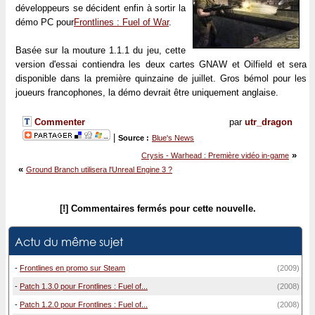
développeurs se décident enfin à sortir la
démo PC pour
Frontlines : Fuel of War
.
Basée sur la mouture 1.1.1 du jeu, cette
version d'essai contiendra les deux cartes GNAW et Oilfield et sera
disponible dans la première quinzaine de juillet. Gros bémol pour les
joueurs francophones, la démo devrait être uniquement anglaise.
Commenter
par
utr_dragon
|
Source :
Blue's News
»
Crysis - Warhead : Première vidéo in-game
«
Ground Branch utilisera l'Unreal Engine 3 ?
[!] Commentaires fermés pour cette nouvelle.
Actu du même sujet
-
Frontlines en promo sur Steam
(2009)
-
Patch 1.3.0 pour Frontlines : Fuel of...
(2008)
-
Patch 1.2.0 pour Frontlines : Fuel of...
(2008)