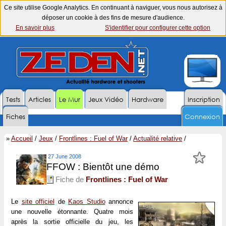
Ce site utilise Google Analytics. En continuant à naviguer, vous nous autorisez à
déposer un cookie à des fins de mesure d'audience.
En savoir plus
S'identifier pour configurer cette option
Tests
Articles
Le Mur
Jeux Vidéo
Hardware
Inscription
Fiches
Connexion
»
Accueil
/
Jeux
/
Frontlines : Fuel of War
/
Actualité relative
/
27 June 2008
FFOW : Bientôt une démo
Fiche de
Frontlines : Fuel of War
Le
site officiel
de
Kaos Studio
annonce
une nouvelle étonnante. Quatre mois
après la sortie officielle du jeu, les