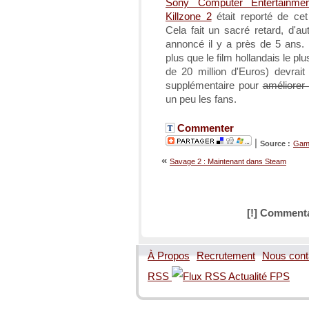
Sony Computer Entertainmen
Killzone 2
était reporté de ce
Cela fait un sacré retard, d'au
annoncé il y a près de 5 ans. 
plus que le film hollandais le pl
de 20 million d'Euros) devrait
supplémentaire pour
améliorer
un peu les fans.
Commenter
|
Source :
Game
«
Savage 2 : Maintenant dans Steam
[!] Commenta
À Propos
Recrutement
Nous cont
RSS