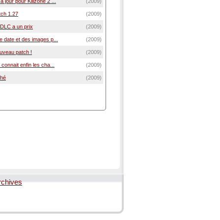
 jour pour Killzone 2 ...
(2009)
tch 1.27
(2009)
e DLC a un prix
(2009)
ne date et des images p...
(2009)
ouveau patch !
(2009)
 connait enfin les cha...
(2009)
ché
(2009)
rchives