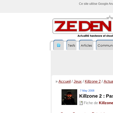
Ce site utilise Google A
Tests
Articles
Commun
»
Accueil
/
Jeux
/
Killzone 2
/
Actual
7 May 2008
Killzone 2 : P
Fiche de
Killzone