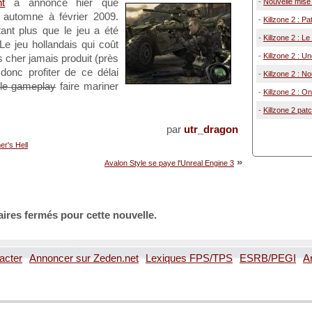
t
a annoncé hier que
-
Nouvelle mise à
t automne à février 2009.
-
Killzone 2 : Pa
tant plus que le jeu a été
-
Killzone 2 : L
Le jeu hollandais qui coût
-
Killzone 2 : U
us cher jamais produit (près
 donc profiter de ce délai
-
Killzone 2 : N
 le gameplay
faire mariner
-
Killzone 2 : On
-
Killzone 2 pat
par
utr_dragon
r's Hell
»
Avalon Style se paye l'Unreal Engine 3
ires fermés pour cette nouvelle.
acter
Annoncer sur Zeden.net
Lexiques FPS/TPS
ESRB/PEGI
A