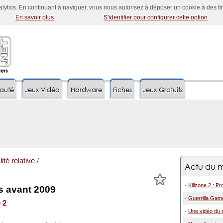
nalytics. En continuant à naviguer, vous nous autorisez à déposer un cookie à des f
En savoir plus
S'identifier pour configurer cette option
auté
Jeux Vidéo
Hardware
Fiches
Jeux Gratuits
ité relative
/
Actu du m
-
Killzone 2 : P
as avant 2009
-
Guerrilla Game
 2
-
Une vidéo du p