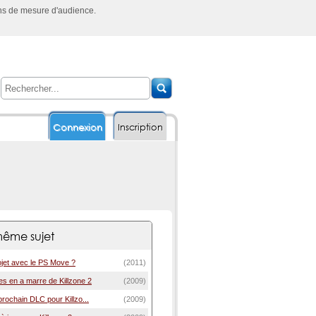
ins de mesure d'audience.
Connexion
Inscription
ême sujet
rojet avec le PS Move ?
(2011)
s en a marre de Killzone 2
(2009)
rochain DLC pour Killzo...
(2009)