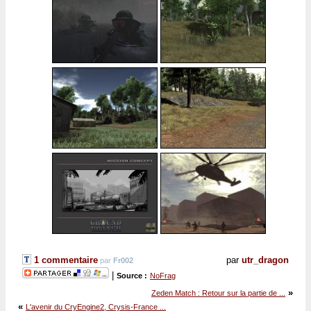
1 commentaire
par
utr_dragon
par
Fr002
|
Source :
NoFrag
»
Zeden Match : Retour sur la partie de ...
«
L'avenir du CryEngine2, Crysis-France ...