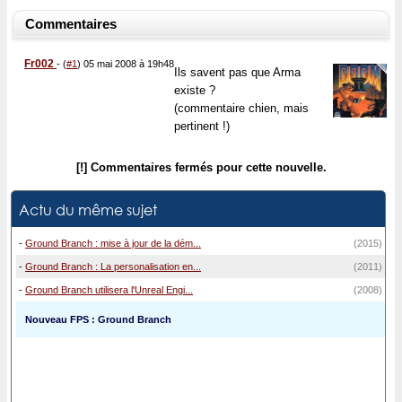
Commentaires
Fr002
-
(
#1
) 05 mai 2008 à 19h48
Ils savent pas que Arma
existe ?
(commentaire chien, mais
pertinent !)
[!] Commentaires fermés pour cette nouvelle.
Actu du même sujet
-
Ground Branch : mise à jour de la dém...
(2015)
-
Ground Branch : La personalisation en...
(2011)
-
Ground Branch utilisera l'Unreal Engi...
(2008)
Nouveau FPS : Ground Branch