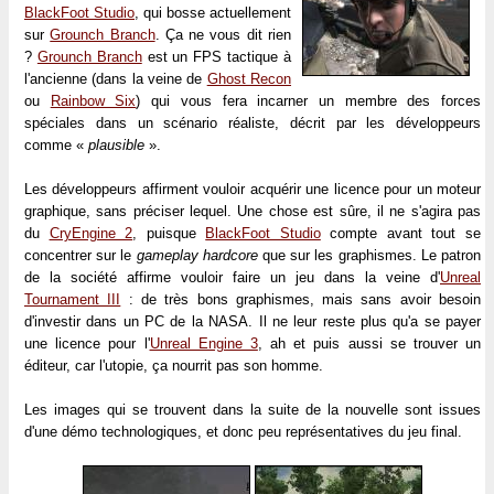
BlackFoot Studio
, qui bosse actuellement
sur
Grounch Branch
. Ça ne vous dit rien
?
Grounch Branch
est un FPS tactique à
l'ancienne (dans la veine de
Ghost Recon
ou
Rainbow Six
) qui vous fera incarner un membre des forces
spéciales dans un scénario réaliste, décrit par les développeurs
comme «
plausible
».
Les développeurs affirment vouloir acquérir une licence pour un moteur
graphique, sans préciser lequel. Une chose est sûre, il ne s'agira pas
du
CryEngine 2
, puisque
BlackFoot Studio
compte avant tout se
concentrer sur le
gameplay hardcore
que sur les graphismes. Le patron
de la société affirme vouloir faire un jeu dans la veine d'
Unreal
Tournament III
: de très bons graphismes, mais sans avoir besoin
d'investir dans un PC de la NASA. Il ne leur reste plus qu'a se payer
une licence pour l'
Unreal Engine 3
, ah et puis aussi se trouver un
éditeur, car l'utopie, ça nourrit pas son homme.
Les images qui se trouvent dans la suite de la nouvelle sont issues
d'une démo technologiques, et donc peu représentatives du jeu final.