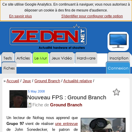
Ce site utilise Google Analytics. En continuant à naviguer, vous nous autorisez à
déposer un cookie à des fins de mesure d'audience.
En savoir plus
S'identifier pour configurer cette option
Tests
Articles
Le Mur
Jeux Vidéo
Hardware
Inscription
Fiches
Connexion
»
Accueil
/
Jeux
/
Ground Branch
/
Actualité relative
/
5 May 2008
Nouveau FPS : Ground Branch
Fiche de
Ground Branch
Un lecteur de Nofrag nous apprend que
Grupo 97
vient de réaliser
une entrevue
de John Sonedecker, le patron de