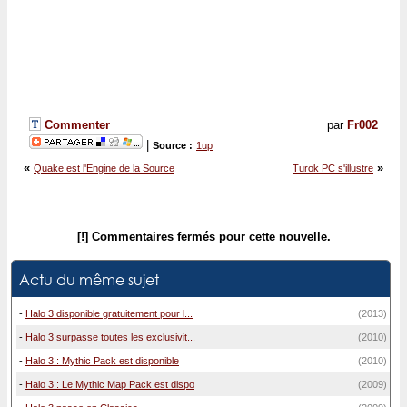
Commenter
par
Fr002
|
Source :
1up
«
»
Quake est l'Engine de la Source
Turok PC s'illustre
[!] Commentaires fermés pour cette nouvelle.
Actu du même sujet
-
Halo 3 disponible gratuitement pour l...
(2013)
-
Halo 3 surpasse toutes les exclusivit...
(2010)
-
Halo 3 : Mythic Pack est disponible
(2010)
-
Halo 3 : Le Mythic Map Pack est dispo
(2009)