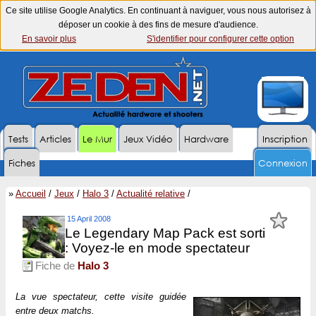
Ce site utilise Google Analytics. En continuant à naviguer, vous nous autorisez à
déposer un cookie à des fins de mesure d'audience.
En savoir plus
S'identifier pour configurer cette option
Tests
Articles
Le Mur
Jeux Vidéo
Hardware
Inscription
Fiches
Connexion
»
Accueil
/
Jeux
/
Halo 3
/
Actualité relative
/
15 April 2008
Le Legendary Map Pack est sorti
: Voyez-le en mode spectateur
Fiche de
Halo 3
La vue spectateur, cette visite guidée
entre deux matchs.