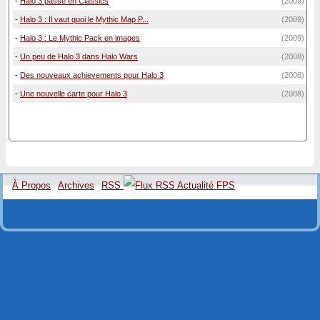
-
Halo 3 passe en Classics
(2009)
-
Halo 3 : Il vaut quoi le Mythic Map P...
(2009)
-
Halo 3 : Le Mythic Pack en images
(2009)
-
Un peu de Halo 3 dans Halo Wars
(2008)
-
Des nouveaux achievements pour Halo 3
(2008)
-
Une nouvelle carte pour Halo 3
(2008)
À Propos
Archives
RSS