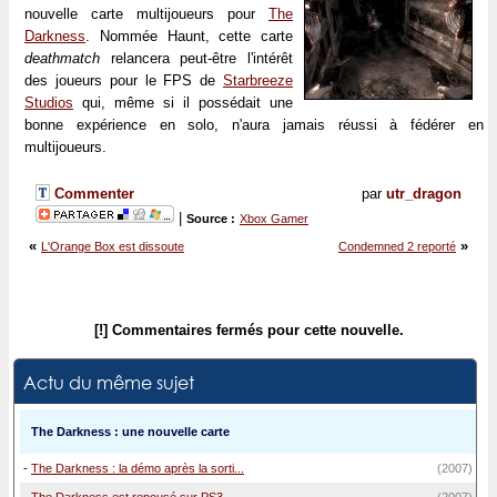
nouvelle carte multijoueurs pour
The
Darkness
. Nommée Haunt, cette carte
deathmatch
relancera peut-être l'intérêt
des joueurs pour le FPS de
Starbreeze
Studios
qui, même si il possédait une
bonne expérience en solo, n'aura jamais réussi à fédérer en
multijoueurs.
Commenter
par
utr_dragon
|
Source :
Xbox Gamer
«
»
L'Orange Box est dissoute
Condemned 2 reporté
[!] Commentaires fermés pour cette nouvelle.
Actu du même sujet
The Darkness : une nouvelle carte
-
The Darkness : la démo après la sorti...
(2007)