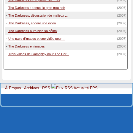
-
The Darkness est repousé sur PS3
(2007)
-
The Darkness : sentez le gros trou noir
(2007)
-
The Darkness: dégustation de mafieux ...
(2007)
-
The Darkness, encore une vidéo
(2007)
-
The Darkness aura bien sa démo
(2007)
-
Une paire d'images et une vidéo pour ...
(2007)
-
The Darkness en images
(2007)
-
Trois vidéos de Gameplay pour The Dar...
(2007)
À Propos
Archives
RSS