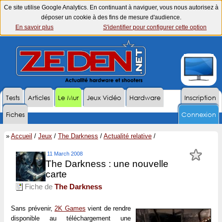
Ce site utilise Google Analytics. En continuant à naviguer, vous nous autorisez à
déposer un cookie à des fins de mesure d'audience.
En savoir plus
S'identifier pour configurer cette option
Tests
Articles
Le Mur
Jeux Vidéo
Hardware
Inscription
Fiches
Connexion
»
Accueil
/
Jeux
/
The Darkness
/
Actualité relative
/
11 March 2008
The Darkness : une nouvelle
carte
Fiche de
The Darkness
Sans prévenir,
2K Games
vient de rendre
disponible au téléchargement une