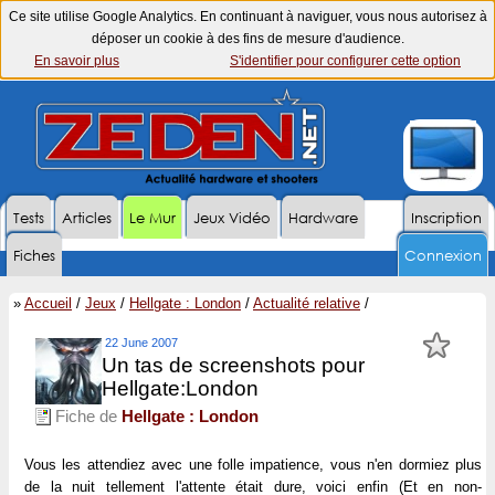
Ce site utilise Google Analytics. En continuant à naviguer, vous nous autorisez à
déposer un cookie à des fins de mesure d'audience.
En savoir plus
S'identifier pour configurer cette option
Tests
Articles
Le Mur
Jeux Vidéo
Hardware
Inscription
Fiches
Connexion
»
Accueil
/
Jeux
/
Hellgate : London
/
Actualité relative
/
22 June 2007
Un tas de screenshots pour
Hellgate:London
Fiche de
Hellgate : London
Vous les attendiez avec une folle impatience, vous n'en dormiez plus
de la nuit tellement l'attente était dure, voici enfin (Et en non-