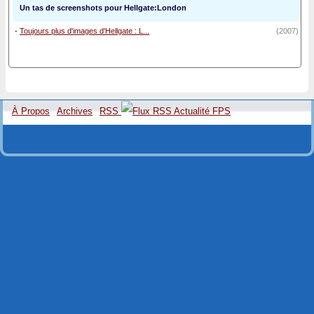
Un tas de screenshots pour Hellgate:London
-
Toujours plus d'images d'Hellgate : L...
(2007)
À Propos
Archives
RSS