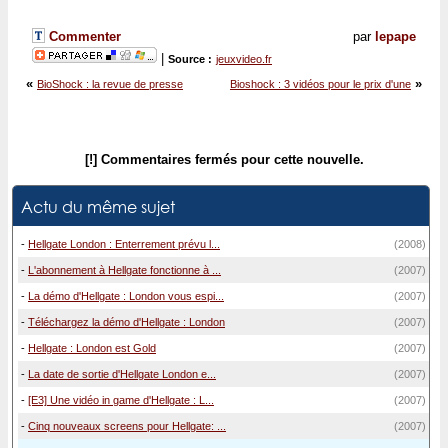
Commenter
par
lepape
|
Source :
jeuxvideo.fr
«
»
BioShock : la revue de presse
Bioshock : 3 vidéos pour le prix d'une
[!] Commentaires fermés pour cette nouvelle.
Actu du même sujet
-
Hellgate London : Enterrement prévu l...
(2008)
-
L'abonnement à Hellgate fonctionne à ...
(2007)
-
La démo d'Hellgate : London vous espi...
(2007)
-
Téléchargez la démo d'Hellgate : London
(2007)
-
Hellgate : London est Gold
(2007)
-
La date de sortie d'Hellgate London e...
(2007)
-
[E3] Une vidéo in game d'Hellgate : L...
(2007)
-
Cinq nouveaux screens pour Hellgate: ...
(2007)