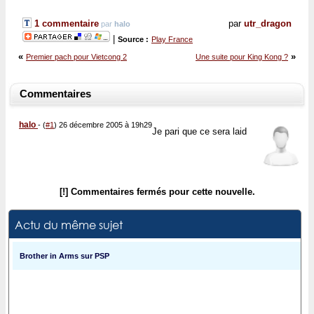
1 commentaire
par
utr_dragon
par
halo
|
Source :
Play France
«
»
Premier pach pour Vietcong 2
Une suite pour King Kong ?
Commentaires
halo
-
(
#1
) 26 décembre 2005 à 19h29
Je pari que ce sera laid
[!] Commentaires fermés pour cette nouvelle.
Actu du même sujet
Brother in Arms sur PSP