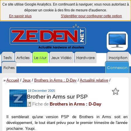
Ce site utilise Google Analytics. En continuant à naviguer, vous nous autorisez à
déposer un cookie à des fins de mesure d'audience.
En savoir plus
S'identifier pour configurer cette option
Tests
Articles
Le Mur
Jeux Vidéo
Hardware
Inscription
Fiches
Connexion
»
Accueil
/
Jeux
/
Brothers in Arms : D-Day
/
Actualité relative
/
19 December 2005
Brother in Arms sur PSP
Fiche de
Brothers in Arms : D-Day
Il semblerait qu'une version PSP de
Brothers in Arms
soit en
développement, le tout étant prévu pour le premier trimestre de l'année
prochaine. Youpi.