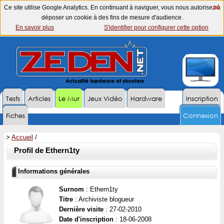
Ce site utilise Google Analytics. En continuant à naviguer, vous nous autorisez à
déposer un cookie à des fins de mesure d'audience.
En savoir plus
S'identifier pour configurer cette option
Tests
Articles
Le Mur
Jeux Vidéo
Hardware
Inscription
Fiches
Connexion
>
Accueil
/
Profil de Ethern1ty
Informations générales
Surnom
: Ethern1ty
Titre
: Archiviste blogueur
Dernière visite
: 27-02-2010
Date d'inscription
: 18-06-2008