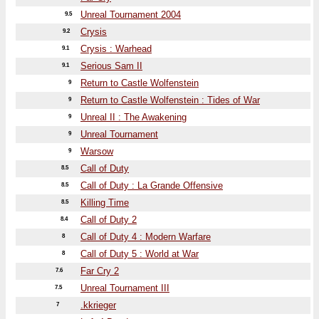
Unreal Tournament 2004
9.5
Crysis
9.2
Crysis : Warhead
9.1
Serious Sam II
9.1
Return to Castle Wolfenstein
9
Return to Castle Wolfenstein : Tides of War
9
Unreal II : The Awakening
9
Unreal Tournament
9
Warsow
9
Call of Duty
8.5
Call of Duty : La Grande Offensive
8.5
Killing Time
8.5
Call of Duty 2
8.4
Call of Duty 4 : Modern Warfare
8
Call of Duty 5 : World at War
8
Far Cry 2
7.6
Unreal Tournament III
7.5
.kkrieger
7