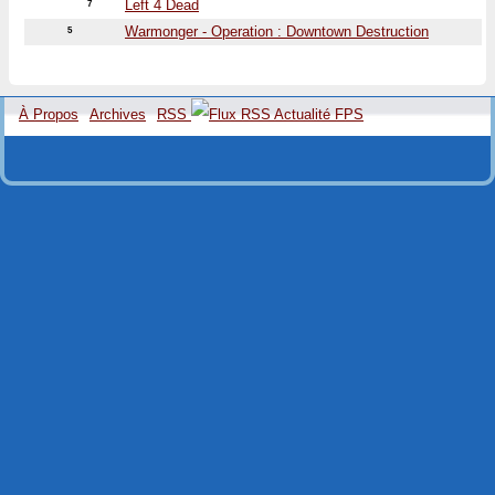
Left 4 Dead
7
Warmonger - Operation : Downtown Destruction
5
À Propos
Archives
RSS