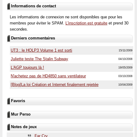
Informations de contact
Les informations de connexion ne sont disponibles que pour les
membres pour éviter le SPAM.
L'inscription est gratuite
et prend 30
secondes.
Derniers commentaires
UT3 : le HOLP3 Volume 1 est sorti
15/11/2009
Juliette teste The Stalin Subway
04/10/2008
L'AGP toujours là !
19/05/2009
N'achetez pas de HD4850 sans ventilateur
03/10/2008
[Blog]La loi Création et Internet finalement rejetée
10/04/2009
Favoris
Mur Perso
Notes de jeux
Far Cry
9.5