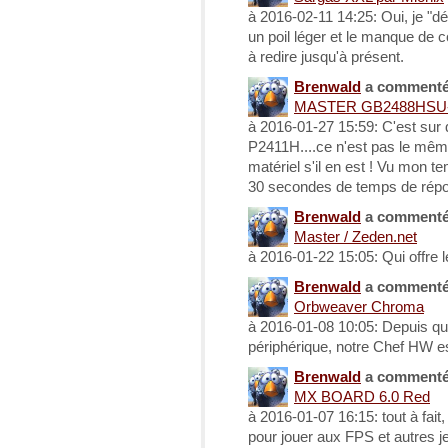
à 2016-02-11 14:25: Oui, je "dé
un poil léger et le manque de 
à redire jusqu'à présent.
Brenwald
a comment
MASTER GB2488HSU
à 2016-01-27 15:59: C'est sur
P2411H....ce n'est pas le mêm
matériel s'il en est ! Vu mon 
30 secondes de temps de répons
Brenwald
a comment
Master / Zeden.net
à 2016-01-22 15:05: Qui offre
Brenwald
a comment
Orbweaver Chroma
à 2016-01-08 10:05: Depuis qu'
périphérique, notre Chef HW e
Brenwald
a comment
MX BOARD 6.0 Red
à 2016-01-07 16:15: tout à fait,
pour jouer aux FPS et autres 