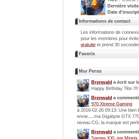
Dernière visite
Date d'inscrip
Informations de contact
Les informations de connexi
pour les membres pour évit
gratuite
et prend 30 seconde
Favoris
Mur Perso
Brenwald
a écrit sur l
Happy Birthday Tibs !!!!
Brenwald
a comment
970 Xtreme Gaming
à 2016-02-26 09:13: Une bien b
envie.....ma Gigabyte GTX 770 
niveau CG, la marque est perf
Brenwald
a comment
Sargas XXL par Mionix