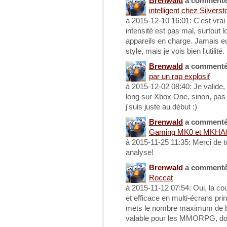
Brenwald
a comment
intelligent chez Silve
à 2015-12-10 16:01: C'est vrai 
intensité est pas mal, surtout 
appareils en charge. Jamais e
style, mais je vois bien l'utilité.
Brenwald
a comment
par un rap explosif
à 2015-12-02 08:40: Je valide,
long sur Xbox One, sinon, pas 
j'suis juste au début :)
Brenwald
a comment
Gaming MK0 et MKHA0
à 2015-11-25 11:35: Merci de 
analyse!
Brenwald
a comment
Roccat
à 2015-11-12 07:54: Oui, la c
et efficace en multi-écrans pri
mets le nombre maximum de bo
valable pour les MMORPG, donc