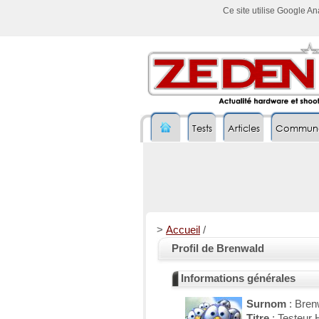
Ce site utilise Google A
Tests
Articles
Commun
>
Accueil
/
Profil de Brenwald
Informations générales
Surnom
: Bren
Titre
: Testeur 