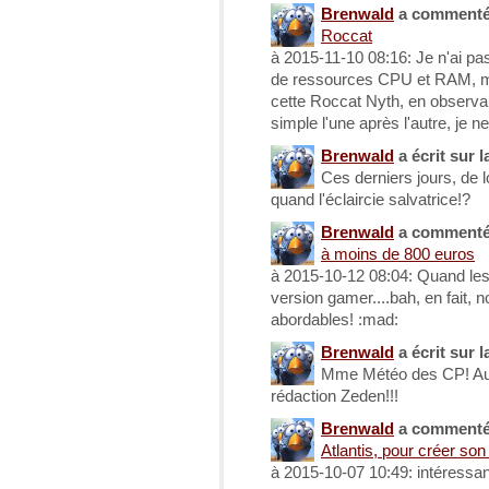
Brenwald
a comment
Roccat
à 2015-11-10 08:16: Je n'ai p
de ressources CPU et RAM, m
cette Roccat Nyth, en observant
simple l'une après l'autre, je ne
Brenwald
a écrit sur l
Ces derniers jours, de 
quand l'éclaircie salvatrice!?
Brenwald
a comment
à moins de 800 euros
à 2015-10-12 08:04: Quand le
version gamer....bah, en fait, n
abordables! :mad:
Brenwald
a écrit sur l
Mme Météo des CP! Aujou
rédaction Zeden!!!
Brenwald
a comment
Atlantis, pour créer so
à 2015-10-07 10:49: intéressant 