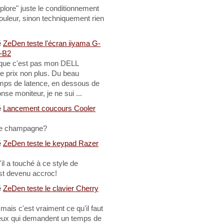
plore" juste le conditionnement
couleur, sinon techniquement rien
é
ZeDen teste l'écran iiyama G-
-B2
 que c'est pas mon DELL
e prix non plus. Du beau
temps de latence, en dessous de
e moniteur, je ne sui ...
é
Lancement coucours Cooler
 le champagne?
é
ZeDen teste le keypad Razer
il a touché à ce style de
st devenu accroc!
é
ZeDen teste le clavier Cherry
 mais c'est vraiment ce qu'il faut
jeux qui demandent un temps de