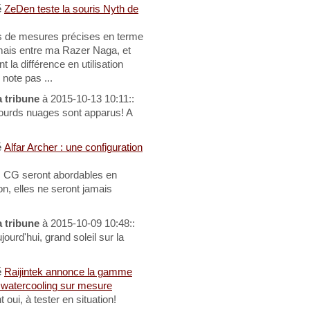
é
ZeDen teste la souris Nyth de
as de mesures précises en terme
ais entre ma Razer Naga, et
 la différence en utilisation
 note pas ...
a tribune
à 2015-10-13 10:11::
lourds nuages sont apparus! A
é
Alfar Archer : une configuration
s CG seront abordables en
on, elles ne seront jamais
a tribune
à 2015-10-09 10:48::
rd'hui, grand soleil sur la
é
Raijintek annonce la gamme
n watercooling sur mesure
oui, à tester en situation!