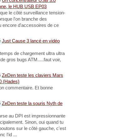
é
Un concentrateur USB 3.0
rstone, le HUB USB EP03
que le côté surveillance tension-
lorsque l'on branche des
u encore d'accessoires de ce
é
Just Cause 3 lancé en vidéo
 temps de chargement ultra ultra
de gros bugs ATM.....faut voir,
é
ZeDen teste les claviers Mars
 (Hades)
ton commentaire. Et bonne
é
ZeDen teste la souris Nyth de
ourse au DPI est impressionnante
ncipalement. Sinon, oui quand tu
utons sur le côté gauche, c'est
 l'id ...