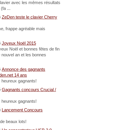
lavier avec les mêmes résultats
fa ...
é
ZeDen teste le clavier Cherry
me, frappe agréable mais
é
Joyeux Noël 2015
eux Noël et bonnes fêtes de fin
e nouvel an et les bonnes
é
Annonce des gagnants
den.net 14 ans
x heureux gagnants!
é
Gagnants concours Crucial /
x heureux gagnants!
é
Lancement Concours
 de beaux lots!