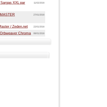
s Sargas XXL par
11/02/2016
 G-MASTER
27/01/2016
aster / Zeden.net
22/01/2016
r Orbweaver Chroma
08/01/2016