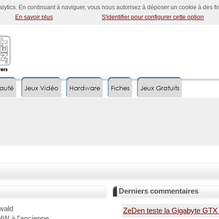
nalytics. En continuant à naviguer, vous nous autorisez à déposer un cookie à des f
En savoir plus
S'identifier pour configurer cette option
auté
Jeux Vidéo
Hardware
Fiches
Jeux Gratuits
Derniers commentaires
wald
ZeDen teste la Gigabyte GT
HW à l'ancienne