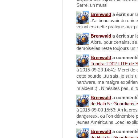
Serre, un must!
Brenwald
a écrit sur l
J'ai beau avoir du cuir 
volontiers cette pratique aux p
Brenwald
a écrit sur l
Alors, pour certains, se
demoiselles reste toujours un
Brenwald
a comment
Tundra TD02-LITE de S
à 2015-09-23 14:41: Merci de c
cette bourde...tu sais, je suis 
hardware, ma maigre expérien
m'aident :) . N'hésites pas, si 
Brenwald
a comment
de Halo 5 : Guardians e
à 2015-09-03 15:53: Ah la cro
dangereux, ou l'on dénombre 
jeunes Américains...ceci expliqu
Brenwald
a comment
de Halo 5 : Guardians e