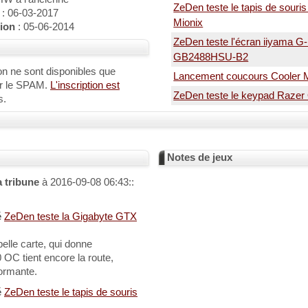
ZeDen teste le tapis de souri
: 06-03-2017
Mionix
tion
: 05-06-2014
ZeDen teste l'écran iiyama
GB2488HSU-B2
on ne sont disponibles que
Lancement coucours Cooler M
er le SPAM.
L'inscription est
ZeDen teste le keypad Raze
s.
Notes de jeux
a tribune
à 2016-09-08 06:43::
é
ZeDen teste la Gigabyte GTX
elle carte, qui donne
OC tient encore la route,
ormante.
é
ZeDen teste le tapis de souris