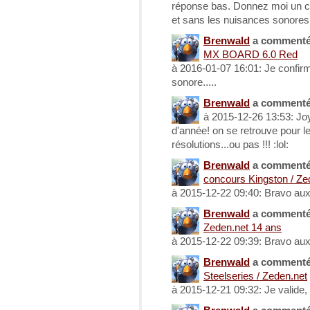
réponse bas. Donnez moi un c
et sans les nuisances sonores (
Brenwald
a comment
MX BOARD 6.0 Red
à 2016-01-07 16:01: Je confir
sonore.....
Brenwald
a comment
à 2015-12-26 13:53: Joy
d'année! on se retrouve pour l
résolutions...ou pas !!! :lol:
Brenwald
a comment
concours Kingston / Ze
à 2015-12-22 09:40: Bravo au
Brenwald
a comment
Zeden.net 14 ans
à 2015-12-22 09:39: Bravo au
Brenwald
a comment
Steelseries / Zeden.net
à 2015-12-21 09:32: Je valide,