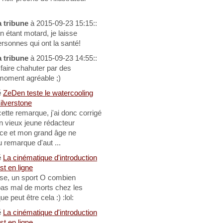
a tribune
à 2015-09-23 15:15::
en étant motard, je laisse
ersonnes qui ont la santé!
a tribune
à 2015-09-23 14:55::
 faire chahuter par des
 moment agréable ;)
é
ZeDen teste le watercooling
ilverstone
ette remarque, j'ai donc corrigé
un vieux jeune rédacteur
ce et mon grand âge ne
tu remarque d'aut ...
é
La cinématique d'introduction
st en ligne
sse, un sport O combien
pas mal de morts chez les
e peut être cela :) :lol:
é
La cinématique d'introduction
st en ligne