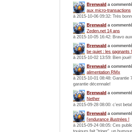
Brenwald
a comment
aux micro-transactions
à 2015-10-06 09:32: Très bonn
Brenwald
a comment
Zeden.net 14 ans
à 2015-10-05 16:42: Bravo au
Brenwald
a comment
be quiet : les gagnants !
à 2015-10-02 13:59: Bien joué!
Brenwald
a comment
alimentation RMx
à 2015-10-01 08:48: Garantie 7
garantie décennale!
Brenwald
a comment
Nether
à 2015-09-28 08:00: c'est beta
Brenwald
a comment
l'endurance illustrées !
à 2015-09-24 08:05: Ces publi
toujours fait "triper", un humour