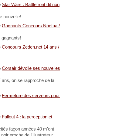
é
Star Wars : Battlefront dit non
e nouvelle!
é
Gagnants Concours Noctua /
x gagnants!
é
Concours Zeden.net 14 ans /
é
Corsair dévoile ses nouvelles
 ans, on se rapproche de la
é
Fermeture des serveurs pour
!
é
Fallout 4 : la perception et
cités façon années 40 m'ont
 noir proche de l'illustrateur