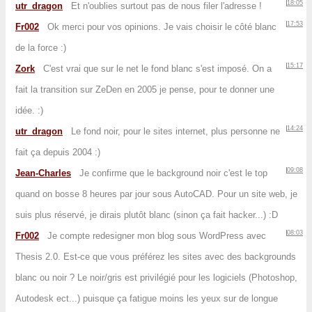
18:05
utr_dragon
Et n'oublies surtout pas de nous filer l'adresse !
17:53
Fr002
Ok merci pour vos opinions. Je vais choisir le côté blanc
de la force :)
15:17
Zork
C'est vrai que sur le net le fond blanc s'est imposé. On a
fait la transition sur ZeDen en 2005 je pense, pour te donner une
idée. :)
14:24
utr_dragon
Le fond noir, pour le sites internet, plus personne ne
fait ça depuis 2004 :)
09:08
Jean-Charles
Je confirme que le background noir c'est le top
quand on bosse 8 heures par jour sous AutoCAD. Pour un site web, je
suis plus réservé, je dirais plutôt blanc (sinon ça fait hacker...) :D
08:03
Fr002
Je compte redesigner mon blog sous WordPress avec
Thesis 2.0. Est-ce que vous préférez les sites avec des backgrounds
blanc ou noir ? Le noir/gris est privilégié pour les logiciels (Photoshop,
Autodesk ect...) puisque ça fatigue moins les yeux sur de longue