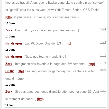
heures de travail. Alors que le background blanc semble plus "sérieux"
et "gentil" pour les sites web (New York Times, Zeden, CSS-Tricks
[http]
et j'en passe). Et vous, vous en pensez quoi ?
15 June
19:44
Zork
Pas mal... ça va faire bien pour les ventes. :)
14 June
12:44
utr_dragon
Les PC Xbox One de l'E3 :
[http]
13 June
21:12
utr_dragon
Nice, que tout le monde like !
17:33
Zork
Intégration des favoris à la page des évènements :
[http]
08:28
Fr002
[http]
Ces séquences de gameplay de Titanfall ça le fait
quand même :-)
12 June
22:41
Zork
Si vous avez des idées d'amélioration pour la page E3 c'est
le moment de parler :)
[http]
11 June