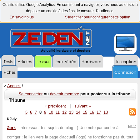
Ce site utilise Google Analytics. En continuant à naviguer, vous nous autorisez à
déposer un cookie à des fins de mesure d'audience.
En savoir plus
S'identifier pour configurer cette option
Tests
Articles
Le Mur
Jeux Vidéo
Hardware
Inscription
Fiches
Connexion
>
Accueil
/
Se connecter
ou
devenir membre
pour poster sur la tribune.
Tribune
« précédent
|
suivant »
5
6
7
8
9
10
11
12
13
14
15
16
17
18
6 July
20:57
Zork
Intéressant tes sujets de blog. :) Une note par contre à
corriger : le lien vers la page d'accueil (logo) ne fonctionne pas du tout.