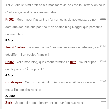
J'ai vu que le html était assez massacré de ce côté là. Jette-y on coup
d’œil car ça rend le site in-navigable.
06:00
Fr002
Merci, pour l'instant je n'ai rien écris de nouveaux, ce ne
sont que des anciens post de mon ancien blog blogger que personne
ne lisait, hihi
5 July
21:51
Jean-Charles
Je viens de lire "Les mécanismes de défense", ça
décoiffe... Bon boulot Francis !
06:10
Fr002
Voilà mon blog, quasiment terminé ! :
[http]
N'oublier pas
de cliquer sur "À propos :D"
4 July
12:05
utr_dragon
Oui, un certain film bien connu a fait beaucoup de
mal à l'image des requins.
27 June
20:04
Zork
Je dois dire que finalement j'ai survécu aux requis.