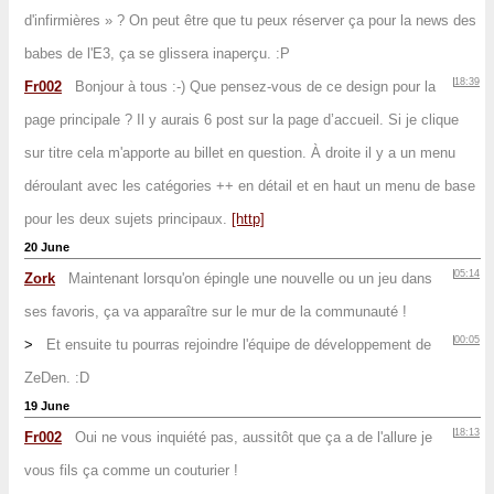
d'infirmières » ? On peut être que tu peux réserver ça pour la news des
babes de l'E3, ça se glissera inaperçu. :P
18:39
Fr002
Bonjour à tous :-) Que pensez-vous de ce design pour la
page principale ? Il y aurais 6 post sur la page d’accueil. Si je clique
sur titre cela m'apporte au billet en question. À droite il y a un menu
déroulant avec les catégories ++ en détail et en haut un menu de base
pour les deux sujets principaux.
[http]
20 June
05:14
Zork
Maintenant lorsqu'on épingle une nouvelle ou un jeu dans
ses favoris, ça va apparaître sur le mur de la communauté !
00:05
>
Et ensuite tu pourras rejoindre l'équipe de développement de
ZeDen. :D
19 June
18:13
Fr002
Oui ne vous inquiété pas, aussitôt que ça a de l'allure je
vous fils ça comme un couturier !