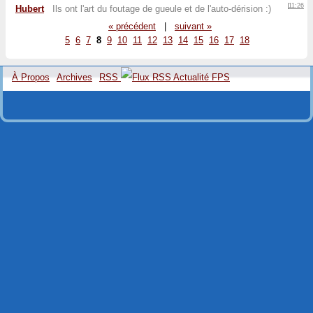
11:26
Hubert
Ils ont l'art du foutage de gueule et de l'auto-dérision :)
« précédent
|
suivant »
5
6
7
8
9
10
11
12
13
14
15
16
17
18
À Propos
Archives
RSS