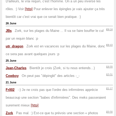
D'ailleurs, le vrai requin, c'est l'homme. On a un peu inversé les
rôles. :) Voir
[http]
Pour enlever les épingles je vais ajouter ça très
bientôt car c'est vrai que ce serait bien pratique. :)
26 June
09:24
JBs
Zork, sur les plages du Maine ... Il va se faire bouffer le cul
par un requin blanc :p
08:43
utr_dragon
Zork est en vacances sur les plages du Maine, donc
ce sera pas avant quelques jours :p
25 June
18:55
Jean-Charles
Bientôt je crois (Zork, si tu nous entends...)
15:51
Cowboy
On peut pas "dépinglé" des articles -_-
21 June
21:17
Fr002
:-) Je ne crois pas que l'ordre des infirmières apprécie
beaucoup une section "babes d'infirmières". Des meks passeraient
surement mieux
[http]
20:50
Zork
Pas mal. :) Est-ce que tu prévois une section « photos