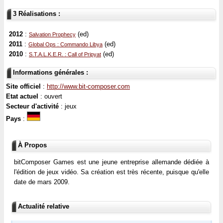
3 Réalisations :
2012
:
(ed)
Salvation Prophecy
2011
:
(ed)
Global Ops : Commando Libya
2010
:
(ed)
S.T.A.L.K.E.R. : Call of Pripyat
Informations générales :
Site officiel
:
http://www.bit-composer.com
Etat actuel
: ouvert
Secteur d'activité
: jeux
Pays
:
À Propos
bitComposer Games est une jeune entreprise allemande dédiée à
l'édition de jeux vidéo. Sa création est très récente, puisque qu'elle
date de mars 2009.
Actualité relative