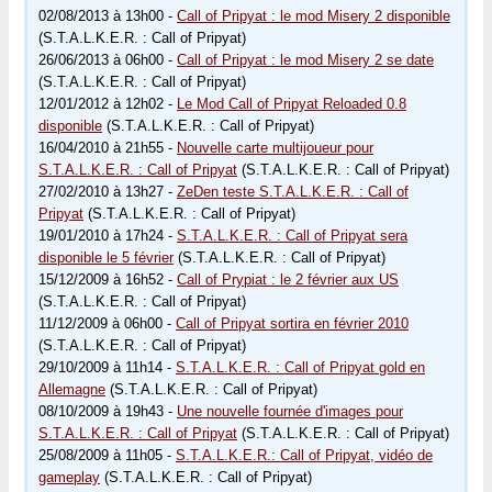
02/08/2013 à 13h00 -
Call of Pripyat : le mod Misery 2 disponible
(S.T.A.L.K.E.R. : Call of Pripyat)
26/06/2013 à 06h00 -
Call of Pripyat : le mod Misery 2 se date
(S.T.A.L.K.E.R. : Call of Pripyat)
12/01/2012 à 12h02 -
Le Mod Call of Pripyat Reloaded 0.8
disponible
(S.T.A.L.K.E.R. : Call of Pripyat)
16/04/2010 à 21h55 -
Nouvelle carte multijoueur pour
S.T.A.L.K.E.R. : Call of Pripyat
(S.T.A.L.K.E.R. : Call of Pripyat)
27/02/2010 à 13h27 -
ZeDen teste S.T.A.L.K.E.R. : Call of
Pripyat
(S.T.A.L.K.E.R. : Call of Pripyat)
19/01/2010 à 17h24 -
S.T.A.L.K.E.R. : Call of Pripyat sera
disponible le 5 février
(S.T.A.L.K.E.R. : Call of Pripyat)
15/12/2009 à 16h52 -
Call of Prypiat : le 2 février aux US
(S.T.A.L.K.E.R. : Call of Pripyat)
11/12/2009 à 06h00 -
Call of Pripyat sortira en février 2010
(S.T.A.L.K.E.R. : Call of Pripyat)
29/10/2009 à 11h14 -
S.T.A.L.K.E.R. : Call of Pripyat gold en
Allemagne
(S.T.A.L.K.E.R. : Call of Pripyat)
08/10/2009 à 19h43 -
Une nouvelle fournée d'images pour
S.T.A.L.K.E.R. : Call of Pripyat
(S.T.A.L.K.E.R. : Call of Pripyat)
25/08/2009 à 11h05 -
S.T.A.L.K.E.R.: Call of Pripyat, vidéo de
gameplay
(S.T.A.L.K.E.R. : Call of Pripyat)