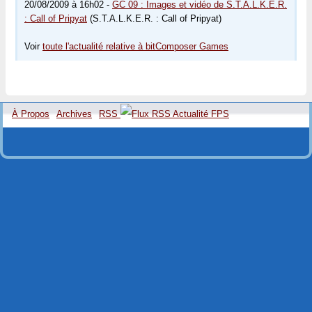
20/08/2009 à 16h02 -
GC 09 : Images et vidéo de S.T.A.L.K.E.R.
: Call of Pripyat
(S.T.A.L.K.E.R. : Call of Pripyat)
Voir
toute l'actualité relative à bitComposer Games
À Propos
Archives
RSS