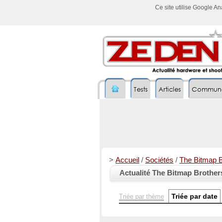
Ce site utilise Google A
Tests
Articles
Commun
>
Accueil
/
Sociétés
/
The Bitmap B
Actualité The Bitmap Brother
Triée par date
Triée par thème