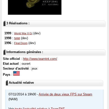
3 Réalisations :
1999
:
(dev)
World War II GI
1998
:
(dev)
NAM
1996
:
(dev)
Final Doom
Informations générales :
Site officiel
:
http://www.teamtnt.com/
Etat actuel
: ouvert
Secteur d'activité
: jeux
Pays
:
Actualité relative
07/11/2014 à 19h00 -
Arrivée de deux vieux FPS sur Steam
(NAM)
Voir
toute l'actualité relative à TeamTNT