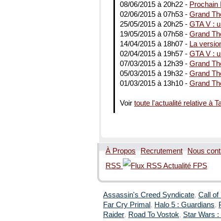
08/06/2015 à 20h22 -
Prochain 
02/06/2015 à 07h53 -
Grand The
25/05/2015 à 20h25 -
GTA V : u
19/05/2015 à 07h58 -
Grand The
14/04/2015 à 18h07 -
La versio
02/04/2015 à 19h57 -
GTA V : u
07/03/2015 à 12h39 -
Grand The
05/03/2015 à 19h32 -
Grand The
01/03/2015 à 13h10 -
Grand Th
Voir
toute l'actualité relative à
À Propos
Recrutement
Nous cont
RSS
Assassin's Creed Syndicate
,
Call of
Far Cry Primal
,
Halo 5 : Guardians
,
Raider
,
Road To Vostok
,
Star Wars : 