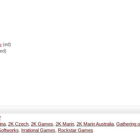
(ed)
r
ed)
)
/
ina
,
2K Czech
,
2K Games
,
2K Marin
,
2K Marin Australia
,
Gathering 
 Softworks
,
Irrational Games
,
Rockstar Games