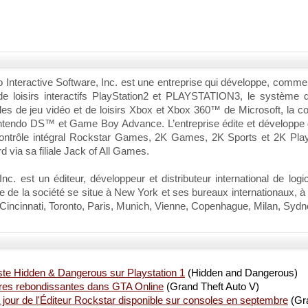
nteractive Software, Inc. est une entreprise qui développe, commerci
 loisirs interactifs PlayStation2 et PLAYSTATION3, le système de
oles de jeu vidéo et de loisirs Xbox et Xbox 360™ de Microsoft, la 
ndo DS™ et Game Boy Advance. L’entreprise édite et développe de
le contrôle intégral Rockstar Games, 2K Games, 2K Sports et 2K Play;
via sa filiale Jack of All Games.
nc. est un éditeur, développeur et distributeur international de logi
ège de la société se situe à New York et ses bureaux internationaux, 
e Cincinnati, Toronto, Paris, Munich, Vienne, Copenhague, Milan, Sy
te Hidden & Dangerous sur Playstation 1
(Hidden and Dangerous)
res rebondissantes dans GTA Online
(Grand Theft Auto V)
 jour de l'Éditeur Rockstar disponible sur consoles en septembre
(Gra