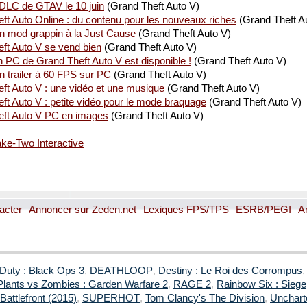
DLC de GTAV le 10 juin
(Grand Theft Auto V)
ft Auto Online : du contenu pour les nouveaux riches
(Grand Theft A
n mod grappin à la Just Cause
(Grand Theft Auto V)
ft Auto V se vend bien
(Grand Theft Auto V)
n PC de Grand Theft Auto V est disponible !
(Grand Theft Auto V)
n trailer à 60 FPS sur PC
(Grand Theft Auto V)
ft Auto V : une vidéo et une musique
(Grand Theft Auto V)
ft Auto V : petite vidéo pour le mode braquage
(Grand Theft Auto V)
eft Auto V PC en images
(Grand Theft Auto V)
 Take-Two Interactive
acter
Annoncer sur Zeden.net
Lexiques FPS/TPS
ESRB/PEGI
A
 Duty : Black Ops 3
,
DEATHLOOP
,
Destiny : Le Roi des Corrompus
Plants vs Zombies : Garden Warfare 2
,
RAGE 2
,
Rainbow Six : Siege
Battlefront (2015)
,
SUPERHOT
,
Tom Clancy's The Division
,
Uncharte