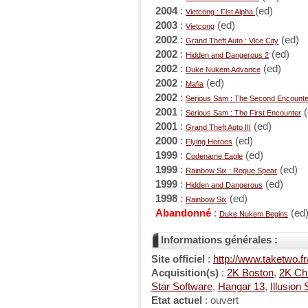
2004
:
(ed)
Vietcong : Fist Alpha
2003
:
(ed)
Vietcong
2002
:
(ed)
Grand Theft Auto : Vice City
2002
:
(ed)
Hidden and Dangerous 2
2002
:
(ed)
Duke Nukem Advance
2002
:
(ed)
Mafia
2002
:
Serious Sam : The Second Encounte
2001
:
(
Serious Sam : The First Encounter
2001
:
(ed)
Grand Theft Auto III
2000
:
(ed)
Flying Heroes
1999
:
(ed)
Codename Eagle
1999
:
(ed)
Rainbow Six : Rogue Spear
1999
:
(ed)
Hidden and Dangerous
1998
:
(ed)
Rainbow Six
Abandonné
:
(ed
Duke Nukem Begins
Informations générales :
Site officiel
:
http://www.taketwo.fr
Acquisition(s)
:
2K Boston
,
2K Ch
Star Software
,
Hangar 13
,
Illusion
Etat actuel
: ouvert