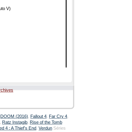
uto V)
rchives
,
DOOM (2016)
,
Fallout 4
,
Far Cry 4
,
,
Ratz Instagib
,
Rise of the Tomb
d 4 : A Thief's End
,
Verdun
Séries