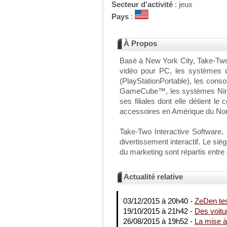
Secteur d'activité
: jeux
Pays
:
À Propos
Basé à New York City, Take-Two I
vidéo pour PC, les systèmes de
(PlayStationPortable), les cons
GameCube™, les systèmes Ninte
ses filiales dont elle détient 
accessoires en Amérique du Nord 
Take-Two Interactive Software, I
divertissement interactif. Le si
du marketing sont répartis entr
Actualité relative
03/12/2015 à 20h40 -
ZeDen tes
19/10/2015 à 21h42 -
Des voitu
26/08/2015 à 19h52 -
La mise à