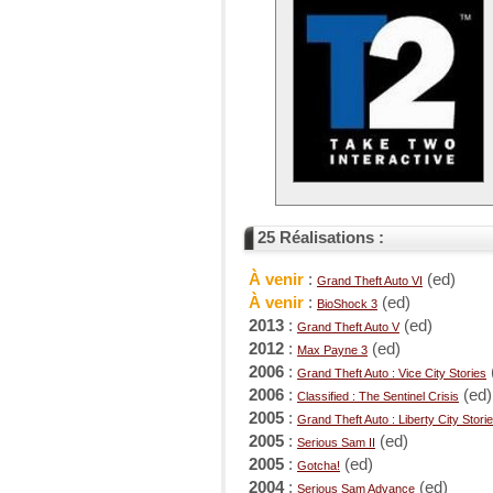
25 Réalisations :
À venir
:
(ed)
Grand Theft Auto VI
À venir
:
(ed)
BioShock 3
2013
:
(ed)
Grand Theft Auto V
2012
:
(ed)
Max Payne 3
2006
:
Grand Theft Auto : Vice City Stories
2006
:
(ed)
Classified : The Sentinel Crisis
2005
:
Grand Theft Auto : Liberty City Stori
2005
:
(ed)
Serious Sam II
2005
:
(ed)
Gotcha!
2004
:
(ed)
Serious Sam Advance